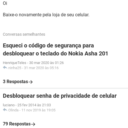
Oi
Baixe-o novamente pela loja de seu celular.
Conversas semelhantes
Esqueci o código de segurança para
desbloquear o teclado do Nokia Asha 201
HenriqueTeles
-
30 mar 2020 às 01:26
ninha25
-
31 mar 2020 às 05:16
3 Respostas
Desbloquear senha de privacidade de celular
luciano
-
25 fev 2014 às 21:03
Olinda
-
11 nov 2019 às 19:05
79 Respostas