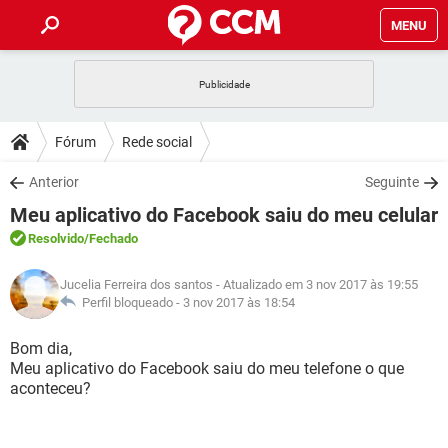
MENU
INÍCIO
JOGOS
WHATSAPP
DICAS
Fórum
Rede social
CELULAR
FACEBOOK
JOGOS
WHATSAPP
DOWNLOADS
Anterior
Seguinte
OUTLOOK
EXCEL
CELULAR
FACEBOOK
Meu aplicativo do Facebook saiu do meu celular
INSTAGRAM
JOGOS
GMAIL
WHATSAPP
FÓRUM
OUTLOOK
EXCEL
Resolvido
/Fechado
GUIA DE COMPRAS
CELULAR
FACEBOOK
INSTAGRAM
JOGOS
GMAIL
WHATSAPP
GLOSSÁRIO
OUTLOOK
Jucelia Ferreira dos santos
- Atualizado em 3 nov 2017 às 19:55
EXCEL
GUIA DE COMPRAS
CELULAR
FACEBOOK
Perfil bloqueado -
3 nov 2017 às 18:54
INSTAGRAM
JOGOS
GMAIL
WHATSAPP
OUTLOOK
EXCEL
Bom dia,
GUIA DE COMPRAS
CELULAR
FACEBOOK
Meu aplicativo do Facebook saiu do meu telefone o que
INSTAGRAM
GMAIL
aconteceu?
OUTLOOK
EXCEL
GUIA DE COMPRAS
INSTAGRAM
GMAIL