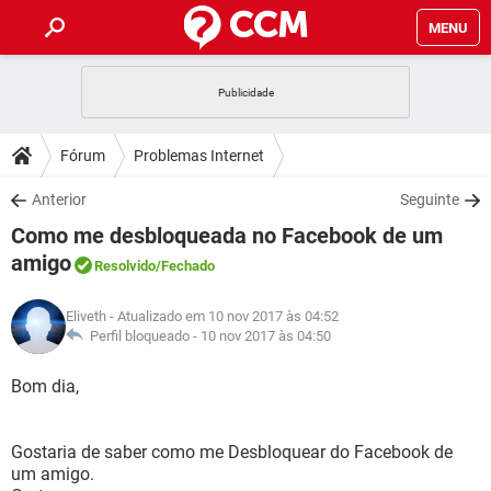
MENU
INÍCIO
JOGOS
WHATSAPP
DICAS
Fórum
Problemas Internet
CELULAR
FACEBOOK
JOGOS
WHATSAPP
DOWNLOADS
Anterior
Seguinte
OUTLOOK
EXCEL
CELULAR
FACEBOOK
Como me desbloqueada no Facebook de um
INSTAGRAM
JOGOS
GMAIL
WHATSAPP
FÓRUM
OUTLOOK
EXCEL
amigo
Resolvido
/Fechado
GUIA DE COMPRAS
CELULAR
FACEBOOK
INSTAGRAM
JOGOS
GMAIL
WHATSAPP
GLOSSÁRIO
OUTLOOK
EXCEL
Eliveth
- Atualizado em 10 nov 2017 às 04:52
GUIA DE COMPRAS
CELULAR
FACEBOOK
Perfil bloqueado -
10 nov 2017 às 04:50
INSTAGRAM
JOGOS
GMAIL
WHATSAPP
OUTLOOK
EXCEL
Bom dia,
GUIA DE COMPRAS
CELULAR
FACEBOOK
INSTAGRAM
GMAIL
OUTLOOK
EXCEL
GUIA DE COMPRAS
Gostaria de saber como me Desbloquear do Facebook de
INSTAGRAM
GMAIL
um amigo.