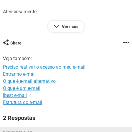
GUIA DE COMPRAS
Atenciosamente,
Ver mais
Ivete Lázari
Share
Consultora Educacional
10ª GERED/Gerência de Educação/ADR
Veja também:
Telefone: (49)3561-5900
Caçador-SC
Preciso reativar o acesso ao meu e-mail
Entrar no e-mail
O que é e-mail alternativo
O que é um e-mail
Ibest e-mail
✓
Estrutura do e-mail
2 Respostas