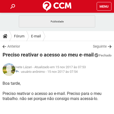
MENU
INÍCIO
JOGOS
WHATSAPP
DICAS
Fórum
E-mail
CELULAR
FACEBOOK
JOGOS
WHATSAPP
DOWNLOADS
Anterior
Seguinte
OUTLOOK
EXCEL
CELULAR
FACEBOOK
Preciso reativar o acesso ao meu e-mail
INSTAGRAM
JOGOS
GMAIL
WHATSAPP
Fechado
FÓRUM
OUTLOOK
EXCEL
GUIA DE COMPRAS
CELULAR
FACEBOOK
Ivete Lázari
- Atualizado em 15 nov 2017 às 07:53
INSTAGRAM
JOGOS
GMAIL
WHATSAPP
GLOSSÁRIO
usuário anônimo -
15 nov 2017 às 07:54
OUTLOOK
EXCEL
GUIA DE COMPRAS
CELULAR
FACEBOOK
INSTAGRAM
JOGOS
GMAIL
WHATSAPP
Boa tarde,
OUTLOOK
EXCEL
GUIA DE COMPRAS
CELULAR
FACEBOOK
Preciso reativar o acesso ao e-mail. Preciso para o meu
INSTAGRAM
GMAIL
trabalho. não sei porque não consigo mais acessá-lo.
OUTLOOK
EXCEL
GUIA DE COMPRAS
INSTAGRAM
GMAIL