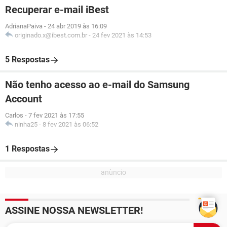
Recuperar e-mail iBest
AdrianaPaiva
-
24 abr 2019 às 16:09
originado.x@ibest.com.br
-
24 fev 2021 às 14:53
5 Respostas
Não tenho acesso ao e-mail do Samsung
Account
Carlos
-
7 fev 2021 às 17:55
ninha25
-
8 fev 2021 às 06:52
1 Respostas
ASSINE NOSSA NEWSLETTER!