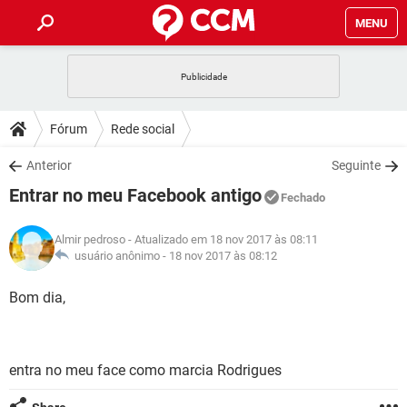
MENU
INÍCIO
JOGOS
WHATSAPP
DICAS
Fórum
Rede social
CELULAR
FACEBOOK
JOGOS
WHATSAPP
DOWNLOADS
Anterior
Seguinte
OUTLOOK
EXCEL
CELULAR
FACEBOOK
Entrar no meu Facebook antigo
INSTAGRAM
JOGOS
GMAIL
WHATSAPP
Fechado
FÓRUM
OUTLOOK
EXCEL
GUIA DE COMPRAS
CELULAR
FACEBOOK
Almir pedroso
- Atualizado em 18 nov 2017 às 08:11
INSTAGRAM
JOGOS
GMAIL
WHATSAPP
GLOSSÁRIO
usuário anônimo -
18 nov 2017 às 08:12
OUTLOOK
EXCEL
GUIA DE COMPRAS
CELULAR
FACEBOOK
INSTAGRAM
JOGOS
GMAIL
WHATSAPP
Bom dia,
OUTLOOK
EXCEL
GUIA DE COMPRAS
CELULAR
FACEBOOK
INSTAGRAM
GMAIL
OUTLOOK
EXCEL
GUIA DE COMPRAS
entra no meu face como marcia Rodrigues
INSTAGRAM
GMAIL