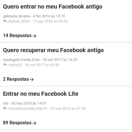
Quero entrar no meu Facebook antigo
gabryela oliveira
-
4 fev 2014 às 13:10
Rafael_0629
-
17 ago 2020 às 09:53
14 Respostas
Quero recuperar meu Facebook antigo
rosângela Corrêa Dias
-
25 out 2017 às 16:55
ninha25
-
26 out 2017 às 02:59
2 Respostas
Entrar no meu Facebook Lite
rita
-
30 mai 2018 às 14:31
Eronildoeronildonildo76
-
25 mai 2019 às 01:30
89 Respostas