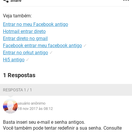
Share
GUIA DE COMPRAS
Veja também:
Entrar no meu Facebook antigo
Hotmail entrar direto
Entrar direto no gmail
Facebook entrar meu facebook antigo
✓
Entrar no orkut antigo
✓
Hi5 antigo
✓
1 Respostas
RESPOSTA 1 / 1
usuário anônimo
18 nov 2017 às 08:12
Basta inseri seu e-mail e senha antigos.
Você também pode tentar redefinir a sua senha. Consulte