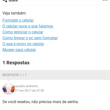
Share
GUIA DE COMPRAS
Veja também:
Formatei o celular
O celular ouve o que falamos
Como reiniciar o celular
Como limpar o pc sem formatar
O que é proxy no celular
Mugen para celular
1 Respostas
RESPOSTA 1 / 1
usuário anônimo
27 nov 2017 às 07:59
Se você resetou, não precisa mais de senha.