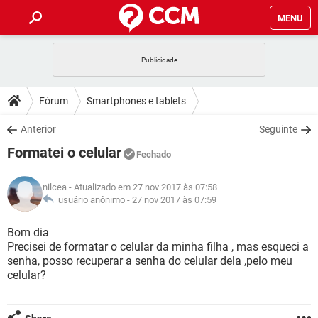
MENU
INÍCIO
JOGOS
WHATSAPP
DICAS
Fórum
Smartphones e tablets
CELULAR
FACEBOOK
JOGOS
WHATSAPP
DOWNLOADS
Anterior
Seguinte
OUTLOOK
EXCEL
CELULAR
FACEBOOK
Formatei o celular
INSTAGRAM
JOGOS
GMAIL
WHATSAPP
Fechado
FÓRUM
OUTLOOK
EXCEL
GUIA DE COMPRAS
CELULAR
FACEBOOK
nilcea
- Atualizado em 27 nov 2017 às 07:58
INSTAGRAM
JOGOS
GMAIL
WHATSAPP
GLOSSÁRIO
usuário anônimo -
27 nov 2017 às 07:59
OUTLOOK
EXCEL
GUIA DE COMPRAS
CELULAR
FACEBOOK
INSTAGRAM
JOGOS
GMAIL
WHATSAPP
Bom dia
OUTLOOK
EXCEL
Precisei de formatar o celular da minha filha , mas esqueci a
GUIA DE COMPRAS
CELULAR
FACEBOOK
senha, posso recuperar a senha do celular dela ,pelo meu
INSTAGRAM
GMAIL
celular?
OUTLOOK
EXCEL
GUIA DE COMPRAS
INSTAGRAM
GMAIL