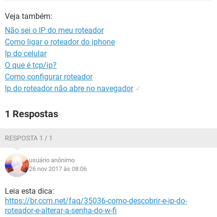
GUIA DE COMPRAS
Veja também:
Não sei o IP do meu roteador
Como ligar o roteador do iphone
Ip do celular
O que é tcp/ip?
Como configurar roteador
Ip do roteador não abre no navegador
✓
1 Respostas
RESPOSTA 1 / 1
usuário anônimo
26 nov 2017 às 08:06
Leia esta dica:
https://br.ccm.net/faq/35036-como-descobrir-e-ip-do-
roteador-e-alterar-a-senha-do-w-fi