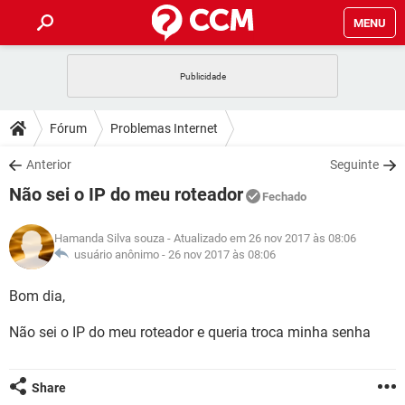
MENU
INÍCIO
JOGOS
WHATSAPP
DICAS
Fórum
Problemas Internet
CELULAR
FACEBOOK
JOGOS
WHATSAPP
DOWNLOADS
Anterior
Seguinte
OUTLOOK
EXCEL
CELULAR
FACEBOOK
Não sei o IP do meu roteador
INSTAGRAM
JOGOS
GMAIL
WHATSAPP
Fechado
FÓRUM
OUTLOOK
EXCEL
GUIA DE COMPRAS
CELULAR
FACEBOOK
Hamanda Silva souza
- Atualizado em 26 nov 2017 às 08:06
INSTAGRAM
JOGOS
GMAIL
WHATSAPP
GLOSSÁRIO
usuário anônimo -
26 nov 2017 às 08:06
OUTLOOK
EXCEL
GUIA DE COMPRAS
CELULAR
FACEBOOK
INSTAGRAM
JOGOS
GMAIL
WHATSAPP
Bom dia,
OUTLOOK
EXCEL
GUIA DE COMPRAS
CELULAR
FACEBOOK
Não sei o IP do meu roteador e queria troca minha senha
INSTAGRAM
GMAIL
OUTLOOK
EXCEL
GUIA DE COMPRAS
INSTAGRAM
GMAIL
Share