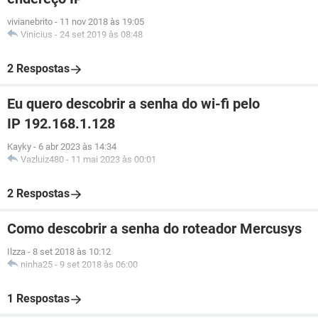
vivianebrito
-
11 nov 2018 às 19:05
Vinicius
-
24 set 2019 às 08:48
2 Respostas
Eu quero descobrir a senha do wi-fi pelo
IP 192.168.1.128
Kayky
-
6 abr 2023 às 14:34
Vazluiz480
-
11 mai 2023 às 00:01
2 Respostas
Como descobrir a senha do roteador Mercusys
Ilzza
-
8 set 2018 às 10:12
ninha25
-
9 set 2018 às 06:00
1 Respostas