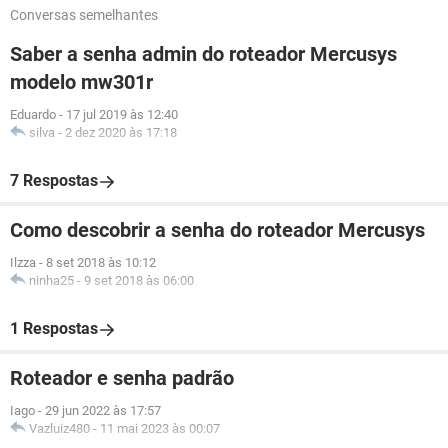
Conversas semelhantes
Saber a senha admin do roteador Mercusys
modelo mw301r
Eduardo
-
17 jul 2019 às 12:40
silva
-
2 dez 2020 às 17:18
7 Respostas
Como descobrir a senha do roteador Mercusys
Ilzza
-
8 set 2018 às 10:12
ninha25
-
9 set 2018 às 06:00
1 Respostas
Roteador e senha padrão
Iago
-
29 jun 2022 às 17:57
Vazluiz480
-
11 mai 2023 às 00:07