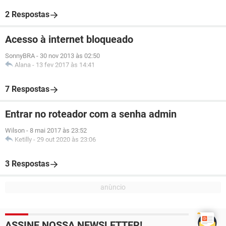
2 Respostas
Acesso à internet bloqueado
SonnyBRA
-
30 nov 2013 às 02:50
Alana
-
13 fev 2017 às 14:41
7 Respostas
Entrar no roteador com a senha admin
Wilson
-
8 mai 2017 às 23:52
Ketilly
-
29 out 2020 às 23:06
3 Respostas
ASSINE NOSSA NEWSLETTER!