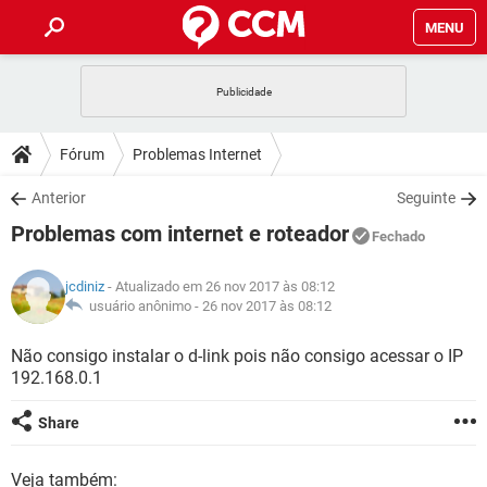
MENU
INÍCIO
JOGOS
WHATSAPP
DICAS
Fórum
Problemas Internet
CELULAR
FACEBOOK
JOGOS
WHATSAPP
DOWNLOADS
Anterior
Seguinte
OUTLOOK
EXCEL
CELULAR
FACEBOOK
Problemas com internet e roteador
INSTAGRAM
JOGOS
GMAIL
WHATSAPP
Fechado
FÓRUM
OUTLOOK
EXCEL
GUIA DE COMPRAS
CELULAR
FACEBOOK
jcdiniz
- Atualizado em 26 nov 2017 às 08:12
INSTAGRAM
JOGOS
GMAIL
WHATSAPP
GLOSSÁRIO
usuário anônimo -
26 nov 2017 às 08:12
OUTLOOK
EXCEL
GUIA DE COMPRAS
CELULAR
FACEBOOK
INSTAGRAM
JOGOS
GMAIL
WHATSAPP
Não consigo instalar o d-link pois não consigo acessar o IP
OUTLOOK
EXCEL
192.168.0.1
GUIA DE COMPRAS
CELULAR
FACEBOOK
INSTAGRAM
GMAIL
OUTLOOK
EXCEL
Share
GUIA DE COMPRAS
INSTAGRAM
GMAIL
Veja também: