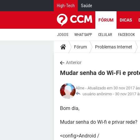
High-Tech
Saúde
FÓRUM
DICAS
JOGOS
WHATSAPP
CELULAR
FACEBOOK
Fórum
Problemas Internet
Anterior
Mudar senha do Wi-Fi e prot
Aline
- Atualizado em 30 nov 2017 às
usuário anônimo -
30 nov 2017 à
Bom dia,
Mudar senha do Wi-fi e privar rede?
<config>Android /