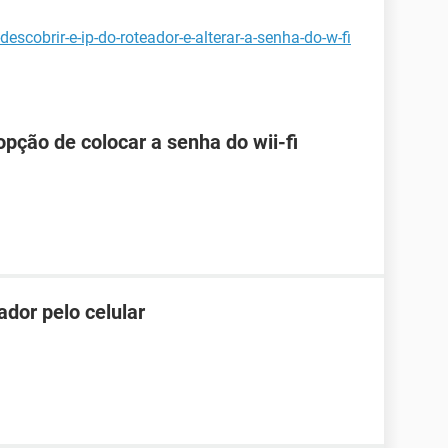
scobrir-e-ip-do-roteador-e-alterar-a-senha-do-w-fi
pção de colocar a senha do wii-fi
dor pelo celular