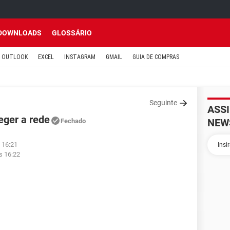
DOWNLOADS
GLOSSÁRIO
OUTLOOK
EXCEL
INSTAGRAM
GMAIL
GUIA DE COMPRAS
Seguinte
ASS
eger a rede
NEW
Fechado
 16:21
s 16:22