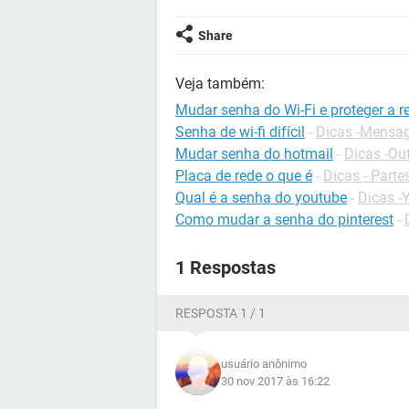
Share
Veja também:
Mudar senha do Wi-Fi e proteger a r
Senha de wi-fi difícil
-
Dicas -Mensag
Mudar senha do hotmail
-
Dicas -Ou
Placa de rede o que é
-
Dicas - Part
Qual é a senha do youtube
-
Dicas -
Como mudar a senha do pinterest
-
1 Respostas
RESPOSTA 1 / 1
usuário anônimo
30 nov 2017 às 16:22