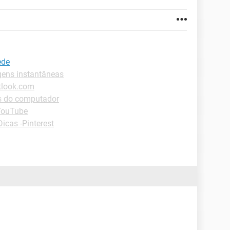
ede
ens instantâneas
tlook.com
es do computador
YouTube
Dicas -Pinterest