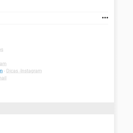
os
ram
am
-
Dicas -Instagram
ail