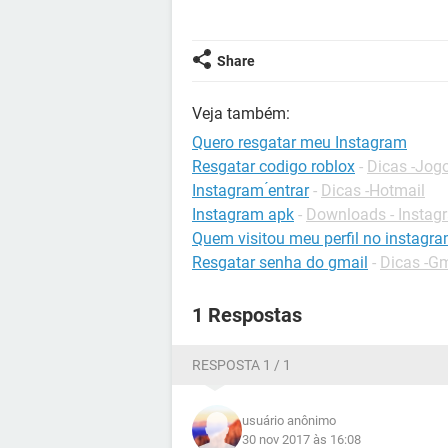
Share
Veja também:
Quero resgatar meu Instagram
Resgatar codigo roblox
-
Dicas -Jog
Instagram ́entrar
-
Dicas -Hotmail
Instagram apk
-
Downloads - Instag
Quem visitou meu perfil no instagr
Resgatar senha do gmail
-
Dicas -Gm
1 Respostas
RESPOSTA 1 / 1
usuário anônimo
30 nov 2017 às 16:08