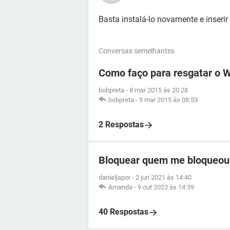
Basta instalá-lo novamente e inserir
Conversas semelhantes
Como faço para resgatar o 
bobpreta
-
8 mar 2015 às 20:28
bobpreta
-
9 mar 2015 às 08:53
2 Respostas
Bloquear quem me bloqueou
danieljapor
-
2 jun 2021 às 14:40
Amanda
-
9 out 2023 às 14:59
40 Respostas