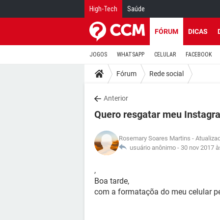
High-Tech
Saúde
FÓRUM
DICAS
JOGOS
WHATSAPP
CELULAR
FACEBOOK
Fórum
Rede social
Anterior
Quero resgatar meu Instagr
Rosemary Soares Martins
- Atualiza
usuário anônimo -
30 nov 2017 à
,
Boa tarde,
com a formataçõa do meu celular p