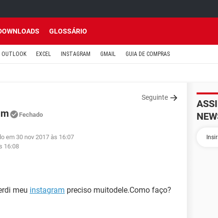
DOWNLOADS
GLOSSÁRIO
OUTLOOK
EXCEL
INSTAGRAM
GMAIL
GUIA DE COMPRAS
Seguinte
ASS
am
NEW
Fechado
do em 30 nov 2017 às 16:07
s 16:08
erdi meu
instagram
preciso muitodele.Como faço?