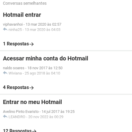
Conversas semelhantes
Hotmail entrar
viphavanhoi
-
13 mar 2020 às 02:57
ninha25
-
13 mar 2020 às 04:03
1 Respostas
Acessar minha conta do Hotmail
naldo soares
-
18 nov 2017 às 12:50
Wiviana
-
25 ago 2018 às 04:10
4 Respostas
Entrar no meu Hotmail
Avelino Pinto Evaristo
-
14 jul 2017 às 19:25
LEANDRO
-
20 nov 2022 às 00:29
12 Respostas