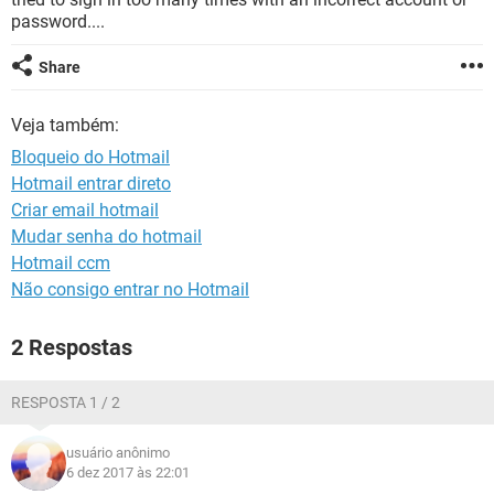
GUIA DE COMPRAS
password....
Share
Veja também:
Bloqueio do Hotmail
Hotmail entrar direto
Criar email hotmail
Mudar senha do hotmail
Hotmail ccm
Não consigo entrar no Hotmail
2 Respostas
RESPOSTA 1 / 2
usuário anônimo
6 dez 2017 às 22:01