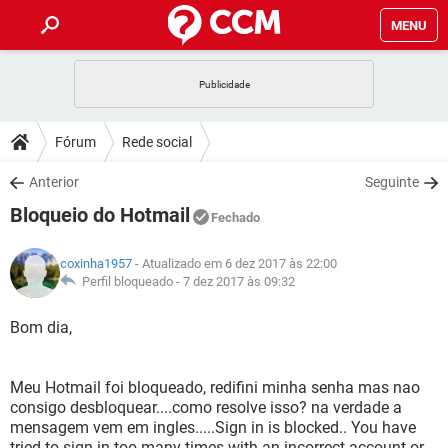
MENU
INÍCIO
JOGOS
WHATSAPP
DICAS
Fórum
Rede social
CELULAR
FACEBOOK
JOGOS
WHATSAPP
DOWNLOADS
Anterior
Seguinte
OUTLOOK
EXCEL
CELULAR
FACEBOOK
Bloqueio do Hotmail
INSTAGRAM
JOGOS
GMAIL
WHATSAPP
Fechado
FÓRUM
OUTLOOK
EXCEL
GUIA DE COMPRAS
CELULAR
FACEBOOK
coxinha1957
- Atualizado em 6 dez 2017 às 22:00
INSTAGRAM
JOGOS
GMAIL
WHATSAPP
GLOSSÁRIO
Perfil bloqueado -
7 dez 2017 às 09:32
OUTLOOK
EXCEL
GUIA DE COMPRAS
CELULAR
FACEBOOK
INSTAGRAM
JOGOS
GMAIL
WHATSAPP
Bom dia,
OUTLOOK
EXCEL
GUIA DE COMPRAS
CELULAR
FACEBOOK
INSTAGRAM
GMAIL
Meu Hotmail foi bloqueado, redifini minha senha mas nao
OUTLOOK
EXCEL
GUIA DE COMPRAS
consigo desbloquear....como resolve isso? na verdade a
INSTAGRAM
GMAIL
mensagem vem em ingles.....Sign in is blocked.. You have
tried to sign in too many times with an incorrect account or