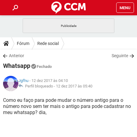
MENU
INÍCIO
JOGOS
WHATSAPP
DICAS
Fórum
Rede social
CELULAR
FACEBOOK
JOGOS
WHATSAPP
DOWNLOADS
Anterior
Seguinte
OUTLOOK
EXCEL
CELULAR
FACEBOOK
Whatsapp
INSTAGRAM
JOGOS
GMAIL
WHATSAPP
Fechado
FÓRUM
OUTLOOK
EXCEL
GUIA DE COMPRAS
CELULAR
FACEBOOK
Jgfhu
- 12 dez 2017 às 04:10
INSTAGRAM
JOGOS
GMAIL
WHATSAPP
GLOSSÁRIO
Perfil bloqueado -
12 dez 2017 às 05:40
OUTLOOK
EXCEL
GUIA DE COMPRAS
CELULAR
FACEBOOK
INSTAGRAM
JOGOS
GMAIL
WHATSAPP
Como eu faço para pode mudar o número antigo para o
OUTLOOK
EXCEL
número novo sem ter mais o antigo para​ pode cadastrar no
GUIA DE COMPRAS
CELULAR
FACEBOOK
meu whatsapp? dia,
INSTAGRAM
GMAIL
OUTLOOK
EXCEL
GUIA DE COMPRAS
INSTAGRAM
GMAIL