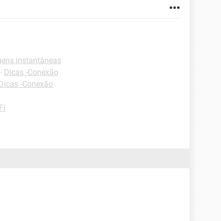
ens instantâneas
-
Dicas -Conexão
Dicas -Conexão
Fi