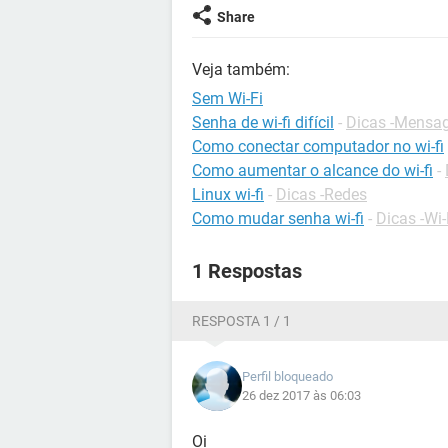
Share
Veja também:
Sem Wi-Fi
Senha de wi-fi difícil
-
Dicas -Mensag
Como conectar computador no wi-fi
Como aumentar o alcance do wi-fi
-
Linux wi-fi
-
Dicas -Redes
Como mudar senha wi-fi
-
Dicas -Wi-
1 Respostas
RESPOSTA 1 / 1
Perfil bloqueado
26 dez 2017 às 06:03
Oi