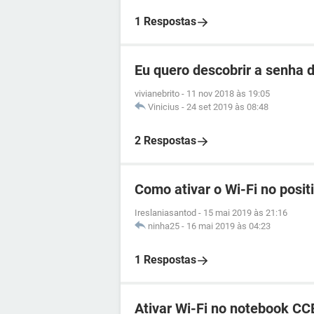
1 Respostas
Eu quero descobrir a senha d
vivianebrito
-
11 nov 2018 às 19:05
Vinicius
-
24 set 2019 às 08:48
2 Respostas
Como ativar o Wi-Fi no posi
Ireslaniasantod
-
15 mai 2019 às 21:16
ninha25
-
16 mai 2019 às 04:23
1 Respostas
Ativar Wi-Fi no notebook CC