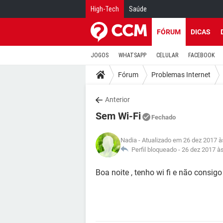
High-Tech
Saúde
FÓRUM
DICAS
JOGOS
WHATSAPP
CELULAR
FACEBOOK
Fórum
Problemas Internet
Anterior
Sem Wi-Fi
Fechado
Nadia
- Atualizado em 26 dez 2017 à
Perfil bloqueado -
26 dez 2017 à
Boa noite , tenho wi fi e não consig