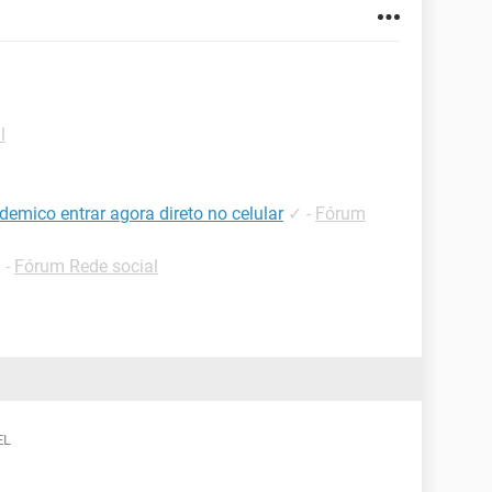
l
demico entrar agora direto no celular
✓
-
Fórum
✓
-
Fórum Rede social
EL