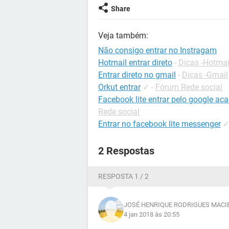
Share
Veja também:
Não consigo entrar no Instragam
Hotmail entrar direto
-
Dicas -Hotmai
Entrar direto no gmail
-
Dicas -Gmail
Orkut entrar
✓
-
Fórum Rede social
Facebook lite entrar pelo google aca
Rede social
Entrar no facebook lite messenger
2 Respostas
RESPOSTA 1 / 2
JOSÉ HENRIQUE RODRIGUES MACI
4 jan 2018 às 20:55