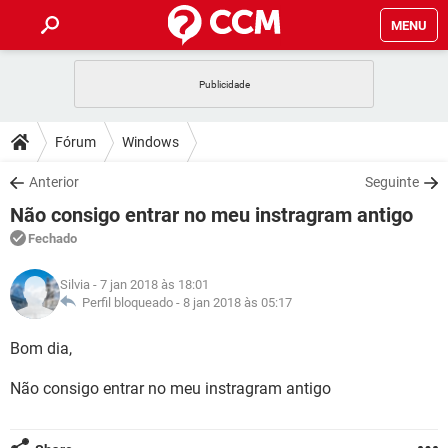
MENU
INÍCIO
JOGOS
WHATSAPP
DICAS
Fórum
Windows
CELULAR
FACEBOOK
JOGOS
WHATSAPP
DOWNLOADS
Anterior
Seguinte
OUTLOOK
EXCEL
CELULAR
FACEBOOK
Não consigo entrar no meu instragram antigo
INSTAGRAM
JOGOS
GMAIL
WHATSAPP
FÓRUM
OUTLOOK
EXCEL
Fechado
GUIA DE COMPRAS
CELULAR
FACEBOOK
INSTAGRAM
JOGOS
GMAIL
WHATSAPP
GLOSSÁRIO
OUTLOOK
Silvia
- 7 jan 2018 às 18:01
EXCEL
GUIA DE COMPRAS
CELULAR
FACEBOOK
Perfil bloqueado -
8 jan 2018 às 05:17
INSTAGRAM
JOGOS
GMAIL
WHATSAPP
OUTLOOK
EXCEL
Bom dia,
GUIA DE COMPRAS
CELULAR
FACEBOOK
INSTAGRAM
GMAIL
Não consigo entrar no meu instragram antigo
OUTLOOK
EXCEL
GUIA DE COMPRAS
INSTAGRAM
GMAIL