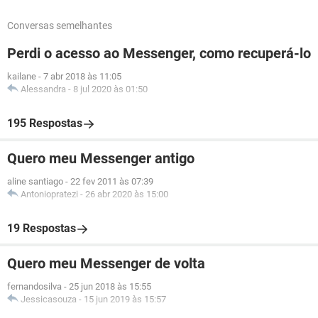
Conversas semelhantes
Perdi o acesso ao Messenger, como recuperá-lo
kailane
-
7 abr 2018 às 11:05
Alessandra
-
8 jul 2020 às 01:50
195 Respostas
Quero meu Messenger antigo
aline santiago
-
22 fev 2011 às 07:39
Antoniopratezi
-
26 abr 2020 às 15:00
19 Respostas
Quero meu Messenger de volta
fernandosilva
-
25 jun 2018 às 15:55
Jessicasouza
-
15 jun 2019 às 15:57