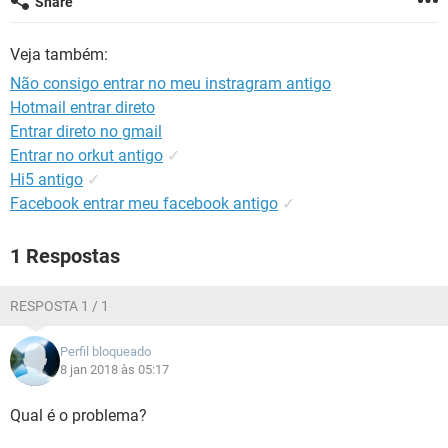
Share
GUIA DE COMPRAS
Veja também:
Não consigo entrar no meu instragram antigo
Hotmail entrar direto
Entrar direto no gmail
Entrar no orkut antigo
✓
Hi5 antigo
✓
Facebook entrar meu facebook antigo
✓
1 Respostas
RESPOSTA 1 / 1
Perfil bloqueado
8 jan 2018 às 05:17
Qual é o problema?