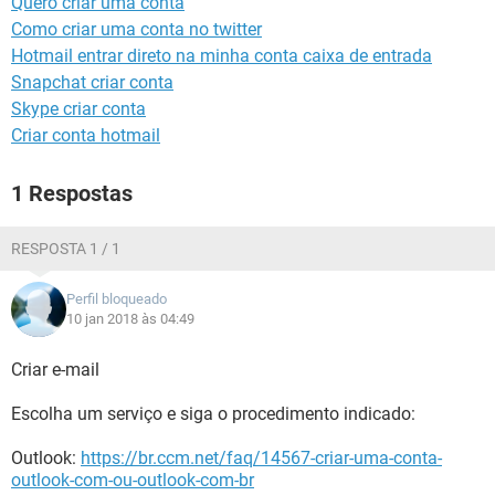
Quero criar uma conta
GUIA DE COMPRAS
Como criar uma conta no twitter
Hotmail entrar direto na minha conta caixa de entrada
Snapchat criar conta
Skype criar conta
Criar conta hotmail
1 Respostas
RESPOSTA 1 / 1
Perfil bloqueado
10 jan 2018 às 04:49
Criar e-mail
Escolha um serviço e siga o procedimento indicado:
Outlook:
https://br.ccm.net/faq/14567-criar-uma-conta-
outlook-com-ou-outlook-com-br