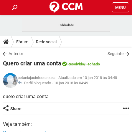
MENU
INÍCIO
JOGOS
WHATSAPP
DICAS
Fórum
Rede social
CELULAR
FACEBOOK
JOGOS
WHATSAPP
DOWNLOADS
Anterior
Seguinte
OUTLOOK
EXCEL
CELULAR
FACEBOOK
Quero criar uma conta
INSTAGRAM
JOGOS
GMAIL
WHATSAPP
Resolvido
/Fechado
FÓRUM
OUTLOOK
EXCEL
GUIA DE COMPRAS
CELULAR
FACEBOOK
betaniajacintodesouza
- Atualizado em 10 jan 2018 às 04:48
INSTAGRAM
JOGOS
GMAIL
WHATSAPP
GLOSSÁRIO
Perfil bloqueado -
10 jan 2018 às 04:49
OUTLOOK
EXCEL
GUIA DE COMPRAS
CELULAR
FACEBOOK
INSTAGRAM
JOGOS
GMAIL
WHATSAPP
quero criar uma conta
OUTLOOK
EXCEL
GUIA DE COMPRAS
CELULAR
FACEBOOK
Share
INSTAGRAM
GMAIL
OUTLOOK
EXCEL
GUIA DE COMPRAS
Veja também:
INSTAGRAM
GMAIL