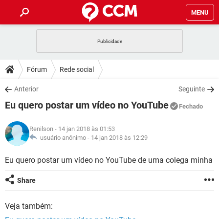
MENU
INÍCIO
JOGOS
WHATSAPP
DICAS
Fórum
Rede social
CELULAR
FACEBOOK
JOGOS
WHATSAPP
DOWNLOADS
Anterior
Seguinte
OUTLOOK
EXCEL
CELULAR
FACEBOOK
Eu quero postar um vídeo no YouTube
INSTAGRAM
JOGOS
GMAIL
WHATSAPP
Fechado
FÓRUM
OUTLOOK
EXCEL
GUIA DE COMPRAS
CELULAR
FACEBOOK
Renilson
- 14 jan 2018 às 01:53
INSTAGRAM
JOGOS
GMAIL
WHATSAPP
GLOSSÁRIO
usuário anônimo -
14 jan 2018 às 12:29
OUTLOOK
EXCEL
GUIA DE COMPRAS
CELULAR
FACEBOOK
INSTAGRAM
JOGOS
GMAIL
WHATSAPP
Eu quero postar um vídeo no YouTube de uma colega minha
OUTLOOK
EXCEL
GUIA DE COMPRAS
CELULAR
FACEBOOK
Share
INSTAGRAM
GMAIL
OUTLOOK
EXCEL
GUIA DE COMPRAS
Veja também:
INSTAGRAM
GMAIL