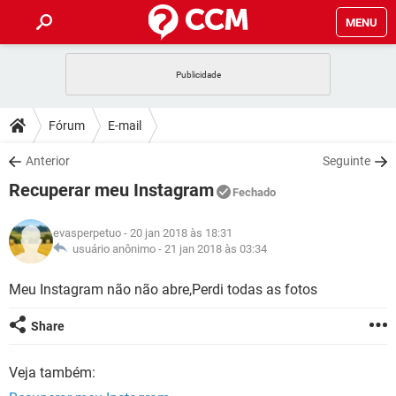
MENU
INÍCIO
JOGOS
WHATSAPP
DICAS
Fórum
E-mail
CELULAR
FACEBOOK
JOGOS
WHATSAPP
DOWNLOADS
Anterior
Seguinte
OUTLOOK
EXCEL
CELULAR
FACEBOOK
Recuperar meu Instagram
INSTAGRAM
JOGOS
GMAIL
WHATSAPP
Fechado
FÓRUM
OUTLOOK
EXCEL
GUIA DE COMPRAS
CELULAR
FACEBOOK
evasperpetuo
- 20 jan 2018 às 18:31
INSTAGRAM
JOGOS
GMAIL
WHATSAPP
GLOSSÁRIO
usuário anônimo -
21 jan 2018 às 03:34
OUTLOOK
EXCEL
GUIA DE COMPRAS
CELULAR
FACEBOOK
INSTAGRAM
JOGOS
GMAIL
WHATSAPP
Meu Instagram não não abre,Perdi todas as fotos
OUTLOOK
EXCEL
GUIA DE COMPRAS
CELULAR
FACEBOOK
Share
INSTAGRAM
GMAIL
OUTLOOK
EXCEL
GUIA DE COMPRAS
Veja também:
INSTAGRAM
GMAIL