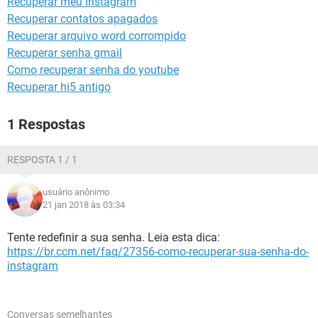
Recuperar meu Instagram
GUIA DE COMPRAS
Recuperar contatos apagados
Recuperar arquivo word corrompido
Recuperar senha gmail
Como recuperar senha do youtube
Recuperar hi5 antigo
1 Respostas
RESPOSTA 1 / 1
usuário anônimo
21 jan 2018 às 03:34
Tente redefinir a sua senha. Leia esta dica:
https://br.ccm.net/faq/27356-como-recuperar-sua-senha-do-
instagram
Conversas semelhantes