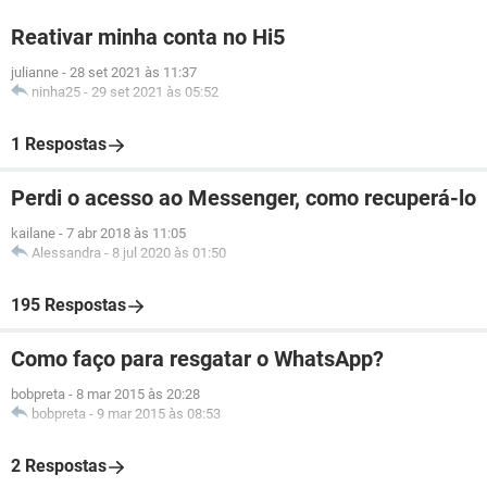
Reativar minha conta no Hi5
julianne
-
28 set 2021 às 11:37
ninha25
-
29 set 2021 às 05:52
1 Respostas
Perdi o acesso ao Messenger, como recuperá-lo
kailane
-
7 abr 2018 às 11:05
Alessandra
-
8 jul 2020 às 01:50
195 Respostas
Como faço para resgatar o WhatsApp?
bobpreta
-
8 mar 2015 às 20:28
bobpreta
-
9 mar 2015 às 08:53
2 Respostas