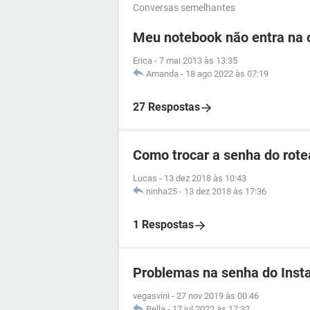
Conversas semelhantes
Meu notebook não entra na o
Erica
-
7 mai 2013 às 13:35
Amanda
-
18 ago 2022 às 07:19
27 Respostas
Como trocar a senha do rotea
Lucas
-
13 dez 2018 às 10:43
ninha25
-
13 dez 2018 às 17:36
1 Respostas
Problemas na senha do Inst
vegasvini
-
27 nov 2019 às 00:46
Bella
-
17 jul 2022 às 17:32