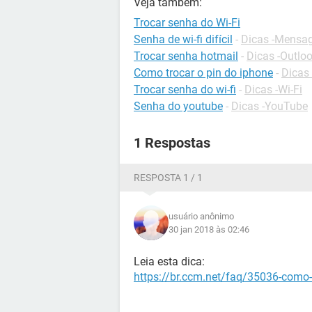
Veja também:
Trocar senha do Wi-Fi
Senha de wi-fi difícil
-
Dicas -Mensag
Trocar senha hotmail
-
Dicas -Outlo
Como trocar o pin do iphone
-
Dicas
Trocar senha do wi-fi
-
Dicas -Wi-Fi
Senha do youtube
-
Dicas -YouTube
1 Respostas
RESPOSTA 1 / 1
usuário anônimo
30 jan 2018 às 02:46
Leia esta dica:
https://br.ccm.net/faq/35036-como-de