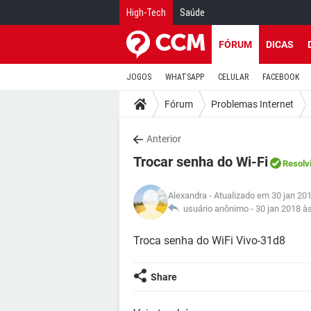
High-Tech
Saúde
FÓRUM
DICAS
JOGOS
WHATSAPP
CELULAR
FACEBOOK
Fórum
Problemas Internet
Anterior
Trocar senha do Wi-Fi
Resolv
Alexandra
- Atualizado em 30 jan 20
usuário anônimo -
30 jan 2018 à
Troca senha do WiFi Vivo-31d8
Share