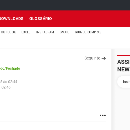
DOWNLOADS
GLOSSÁRIO
OUTLOOK
EXCEL
INSTAGRAM
GMAIL
GUIA DE COMPRAS
Seguinte
ASS
NEW
ido
/Fechado
18 às 02:44
s 02:46