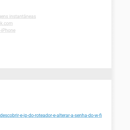
ens instantâneas
ok.com
 -iPhone
scobrir-e-ip-do-roteador-e-alterar-a-senha-do-w-fi