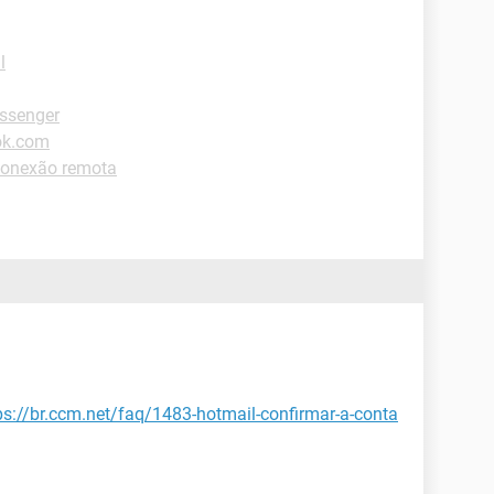
l
ssenger
ok.com
Conexão remota
ps://br.ccm.net/faq/1483-hotmail-confirmar-a-conta