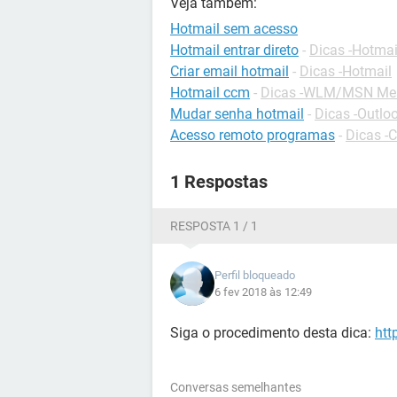
Veja também:
Hotmail sem acesso
Hotmail entrar direto
-
Dicas -Hotmai
Criar email hotmail
-
Dicas -Hotmail
Hotmail ccm
-
Dicas -WLM/MSN Me
Mudar senha hotmail
-
Dicas -Outlo
Acesso remoto programas
-
Dicas -
1 Respostas
RESPOSTA 1 / 1
Perfil bloqueado
6 fev 2018 às 12:49
Siga o procedimento desta dica:
htt
Conversas semelhantes