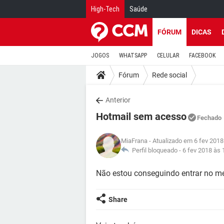
High-Tech
Saúde
FÓRUM
DICAS
JOGOS
WHATSAPP
CELULAR
FACEBOOK
Fórum
Rede social
Anterior
Hotmail sem acesso
Fechado
MiaFrana
- Atualizado em 6 fev 2018
Perfil bloqueado -
6 fev 2018 às 
Não estou conseguindo entrar no meu
Share