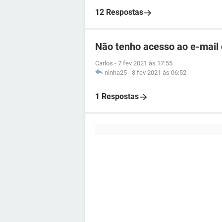
12 Respostas
Não tenho acesso ao e-mail
Carlos
-
7 fev 2021 às 17:55
ninha25
-
8 fev 2021 às 06:52
1 Respostas