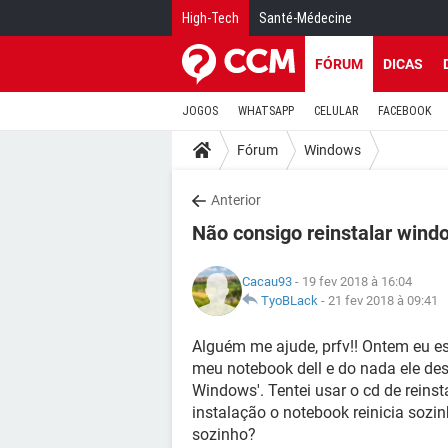
High-Tech
Santé-Médecine
FÓRUM
DICAS
JOGOS
WHATSAPP
CELULAR
FACEBOOK
Fórum
Windows
Anterior
Não consigo reinstalar wind
Cacau93
- 19 fev 2018 à 16:04
TyoBLack
-
21 fev 2018 à 09:41
Alguém me ajude, prfv!! Ontem eu 
meu notebook dell e do nada ele desl
Windows'. Tentei usar o cd de rein
instalação o notebook reinicia sozi
sozinho?