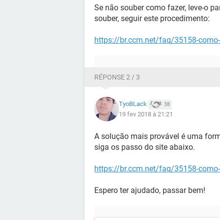
Se não souber como fazer, leve-o pa
souber, seguir este procedimento:
https://br.ccm.net/faq/35158-como
RÉPONSE 2 / 3
TyoBLack
38
19 fev 2018 à 21:21
A solução mais provável é uma form
siga os passo do site abaixo.
https://br.ccm.net/faq/35158-como
Espero ter ajudado, passar bem!