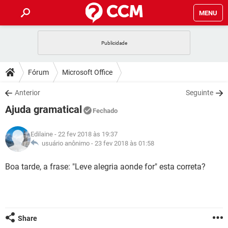
MENU
INÍCIO
JOGOS
WHATSAPP
DICAS
Fórum
Microsoft Office
CELULAR
FACEBOOK
JOGOS
WHATSAPP
DOWNLOADS
Anterior
Seguinte
OUTLOOK
EXCEL
CELULAR
FACEBOOK
Ajuda gramatical
INSTAGRAM
JOGOS
GMAIL
WHATSAPP
Fechado
FÓRUM
OUTLOOK
EXCEL
GUIA DE COMPRAS
CELULAR
FACEBOOK
Edilaine
- 22 fev 2018 às 19:37
INSTAGRAM
JOGOS
GMAIL
WHATSAPP
GLOSSÁRIO
usuário anônimo -
23 fev 2018 às 01:58
OUTLOOK
EXCEL
GUIA DE COMPRAS
CELULAR
FACEBOOK
INSTAGRAM
JOGOS
GMAIL
WHATSAPP
Boa tarde, a frase: "Leve alegria aonde for" esta correta?
OUTLOOK
EXCEL
GUIA DE COMPRAS
CELULAR
FACEBOOK
INSTAGRAM
GMAIL
OUTLOOK
EXCEL
GUIA DE COMPRAS
INSTAGRAM
GMAIL
Share