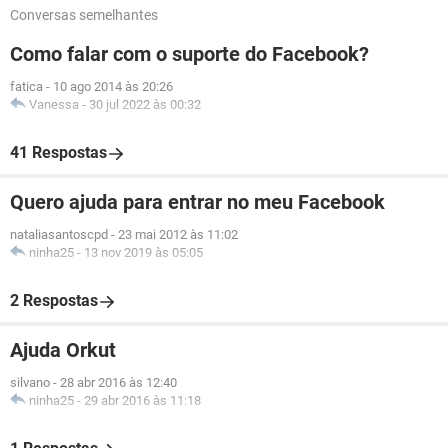
Conversas semelhantes
Como falar com o suporte do Facebook?
fatica
-
10 ago 2014 às 20:26
Vanessa
-
30 jul 2022 às 00:32
41 Respostas
Quero ajuda para entrar no meu Facebook
nataliasantoscpd
-
23 mai 2012 às 11:02
ninha25
-
13 nov 2019 às 05:05
2 Respostas
Ajuda Orkut
silvano
-
28 abr 2016 às 12:40
ninha25
-
29 abr 2016 às 11:18