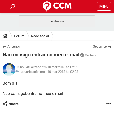
MENU
INÍCIO
JOGOS
WHATSAPP
DICAS
Fórum
Rede social
CELULAR
FACEBOOK
JOGOS
WHATSAPP
DOWNLOADS
Anterior
Seguinte
OUTLOOK
EXCEL
CELULAR
FACEBOOK
Não consigo entrar no meu e-mail
INSTAGRAM
JOGOS
GMAIL
WHATSAPP
Fechado
FÓRUM
OUTLOOK
EXCEL
GUIA DE COMPRAS
CELULAR
FACEBOOK
Bruno
- Atualizado em 10 mar 2018 às 02:02
INSTAGRAM
JOGOS
GMAIL
WHATSAPP
GLOSSÁRIO
usuário anônimo -
10 mar 2018 às 02:03
OUTLOOK
EXCEL
GUIA DE COMPRAS
CELULAR
FACEBOOK
INSTAGRAM
JOGOS
GMAIL
WHATSAPP
Bom dia,
OUTLOOK
EXCEL
GUIA DE COMPRAS
CELULAR
FACEBOOK
Nao consigobentra no meu e-mail
INSTAGRAM
GMAIL
OUTLOOK
EXCEL
GUIA DE COMPRAS
Share
INSTAGRAM
GMAIL