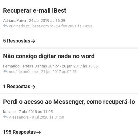
Recuperar e-mail iBest
AdrianaPaiva
-
24 abr 2019 às 16:09
originado.x@ibest.com.br
-
24 fev 2021 às 14:53
5 Respostas
Não consigo digitar nada no word
Fernando Ferreira Dantas Junior
-
20 jan 2017 às 15:36
usuário anônimo
-
21 jan 2017 às 02:53
1 Respostas
Perdi o acesso ao Messenger, como recuperá-lo
kailane
-
7 abr 2018 às 11:05
Alessandra
-
8 jul 2020 às 01:50
195 Respostas