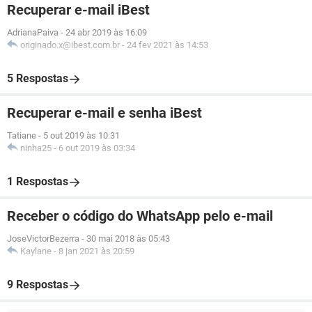
Recuperar e-mail iBest
AdrianaPaiva
-
24 abr 2019 às 16:09
originado.x@ibest.com.br
-
24 fev 2021 às 14:53
5 Respostas
Recuperar e-mail e senha iBest
Tatiane
-
5 out 2019 às 10:31
ninha25
-
6 out 2019 às 03:34
1 Respostas
Receber o código do WhatsApp pelo e-mail
JoseVictorBezerra
-
30 mai 2018 às 05:43
Kaylane
-
8 jan 2021 às 20:59
9 Respostas