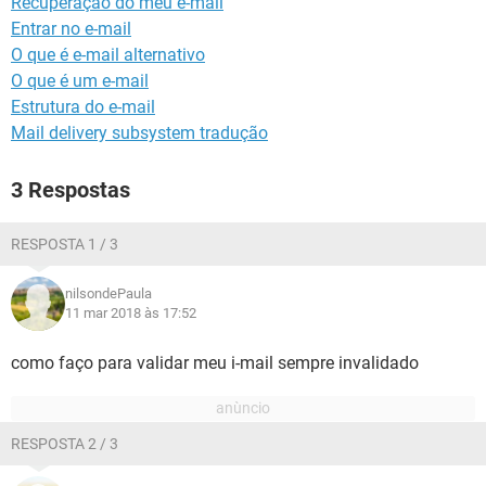
Recuperação do meu e-mail
GUIA DE COMPRAS
Entrar no e-mail
O que é e-mail alternativo
O que é um e-mail
Estrutura do e-mail
Mail delivery subsystem tradução
3 Respostas
RESPOSTA 1 / 3
nilsondePaula
11 mar 2018 às 17:52
como faço para validar meu i-mail sempre invalidado
RESPOSTA 2 / 3