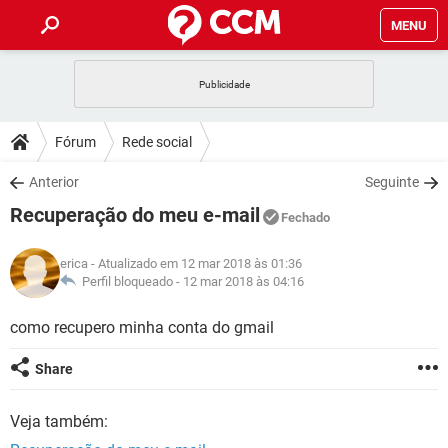
MENU
INÍCIO
JOGOS
WHATSAPP
DICAS
Fórum
Rede social
CELULAR
FACEBOOK
JOGOS
WHATSAPP
DOWNLOADS
Anterior
Seguinte
OUTLOOK
EXCEL
CELULAR
FACEBOOK
Recuperação do meu e-mail
INSTAGRAM
JOGOS
GMAIL
WHATSAPP
Fechado
FÓRUM
OUTLOOK
EXCEL
GUIA DE COMPRAS
CELULAR
FACEBOOK
erica
- Atualizado em 12 mar 2018 às 01:36
INSTAGRAM
JOGOS
GMAIL
WHATSAPP
GLOSSÁRIO
Perfil bloqueado -
12 mar 2018 às 04:16
OUTLOOK
EXCEL
GUIA DE COMPRAS
CELULAR
FACEBOOK
INSTAGRAM
JOGOS
GMAIL
WHATSAPP
como recupero minha conta do gmail
OUTLOOK
EXCEL
GUIA DE COMPRAS
CELULAR
FACEBOOK
Share
INSTAGRAM
GMAIL
OUTLOOK
EXCEL
GUIA DE COMPRAS
Veja também:
INSTAGRAM
GMAIL