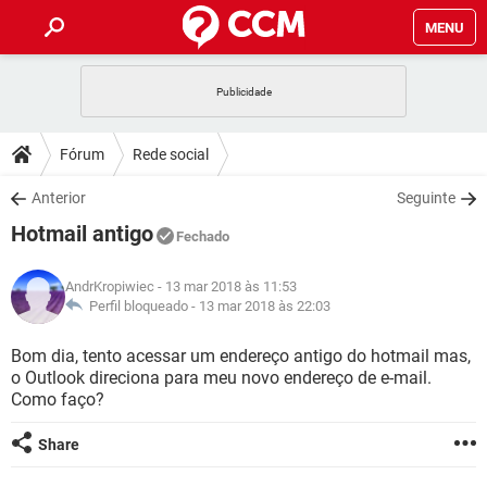
MENU
INÍCIO
JOGOS
WHATSAPP
DICAS
Fórum
Rede social
CELULAR
FACEBOOK
JOGOS
WHATSAPP
DOWNLOADS
Anterior
Seguinte
OUTLOOK
EXCEL
CELULAR
FACEBOOK
Hotmail antigo
INSTAGRAM
JOGOS
GMAIL
WHATSAPP
Fechado
FÓRUM
OUTLOOK
EXCEL
GUIA DE COMPRAS
CELULAR
FACEBOOK
AndrKropiwiec
- 13 mar 2018 às 11:53
INSTAGRAM
JOGOS
GMAIL
WHATSAPP
GLOSSÁRIO
Perfil bloqueado -
13 mar 2018 às 22:03
OUTLOOK
EXCEL
GUIA DE COMPRAS
CELULAR
FACEBOOK
INSTAGRAM
JOGOS
GMAIL
WHATSAPP
Bom dia, tento acessar um endereço antigo do hotmail mas,
OUTLOOK
EXCEL
o Outlook direciona para meu novo endereço de e-mail.
GUIA DE COMPRAS
CELULAR
FACEBOOK
Como faço?
INSTAGRAM
GMAIL
OUTLOOK
EXCEL
GUIA DE COMPRAS
Share
INSTAGRAM
GMAIL