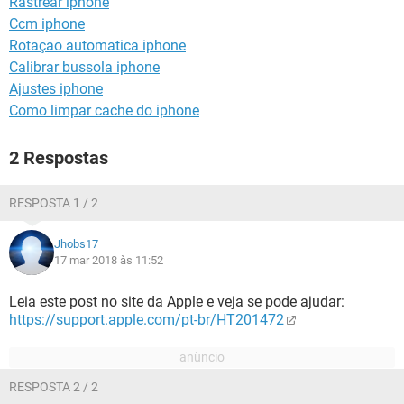
Rastrear iphone
GUIA DE COMPRAS
Ccm iphone
Rotaçao automatica iphone
Calibrar bussola iphone
Ajustes iphone
Como limpar cache do iphone
2 Respostas
RESPOSTA 1 / 2
Jhobs17
17 mar 2018 às 11:52
Leia este post no site da Apple e veja se pode ajudar:
https://support.apple.com/pt-br/HT201472
RESPOSTA 2 / 2