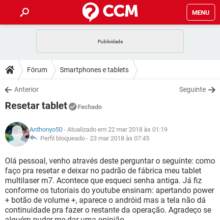
MENU
INÍCIO
JOGOS
WHATSAPP
DICAS
Fórum
Smartphones e tablets
CELULAR
FACEBOOK
JOGOS
WHATSAPP
DOWNLOADS
Anterior
Seguinte
OUTLOOK
EXCEL
CELULAR
FACEBOOK
Resetar tablet
INSTAGRAM
JOGOS
GMAIL
WHATSAPP
Fechado
FÓRUM
OUTLOOK
EXCEL
GUIA DE COMPRAS
CELULAR
FACEBOOK
Anthonyo50
- Atualizado em 22 mar 2018 às 01:19
INSTAGRAM
JOGOS
GMAIL
WHATSAPP
GLOSSÁRIO
Perfil bloqueado -
23 mar 2018 às 07:45
OUTLOOK
EXCEL
GUIA DE COMPRAS
CELULAR
FACEBOOK
INSTAGRAM
JOGOS
GMAIL
WHATSAPP
Olá pessoal, venho através deste perguntar o seguinte: como
OUTLOOK
EXCEL
faço pra resetar e deixar no padrão de fábrica meu tablet
GUIA DE COMPRAS
CELULAR
FACEBOOK
multilaser m7. Acontece que esqueci senha antiga. Já fiz
INSTAGRAM
GMAIL
conforme os tutoriais do youtube ensinam: apertando power
OUTLOOK
EXCEL
GUIA DE COMPRAS
+ botão de volume +, aparece o andróid mas a tela não dá
INSTAGRAM
GMAIL
continuidade pra fazer o restante da operação. Agradeço se
alguém puder me dar uma opinião