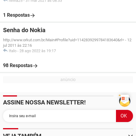
ninha25
-
31 mai 2021 às 08:33
1 Respostas
Senha do Nokia
http://www.orkut.com.br/Main#Profile?uid=1142839299784183640&rl=
-
12
jul 2011 às 22:16
Italo
-
28 ago 2022 às 19:17
98 Respostas
ASSINE NOSSA NEWSLETTER!