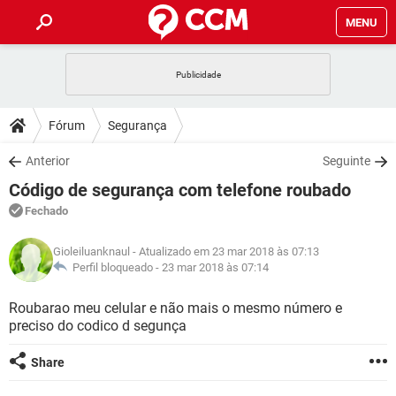
MENU
INÍCIO
JOGOS
WHATSAPP
DICAS
Fórum
Segurança
CELULAR
FACEBOOK
JOGOS
WHATSAPP
DOWNLOADS
Anterior
Seguinte
OUTLOOK
EXCEL
CELULAR
FACEBOOK
Código de segurança com telefone roubado
INSTAGRAM
JOGOS
GMAIL
WHATSAPP
FÓRUM
OUTLOOK
EXCEL
Fechado
GUIA DE COMPRAS
CELULAR
FACEBOOK
INSTAGRAM
JOGOS
GMAIL
WHATSAPP
GLOSSÁRIO
OUTLOOK
Gioleiluanknaul
- Atualizado em 23 mar 2018 às 07:13
EXCEL
GUIA DE COMPRAS
CELULAR
FACEBOOK
Perfil bloqueado -
23 mar 2018 às 07:14
INSTAGRAM
JOGOS
GMAIL
WHATSAPP
OUTLOOK
EXCEL
Roubarao meu celular e não mais o mesmo número e
GUIA DE COMPRAS
CELULAR
FACEBOOK
preciso do codico d segunça
INSTAGRAM
GMAIL
OUTLOOK
EXCEL
GUIA DE COMPRAS
Share
INSTAGRAM
GMAIL