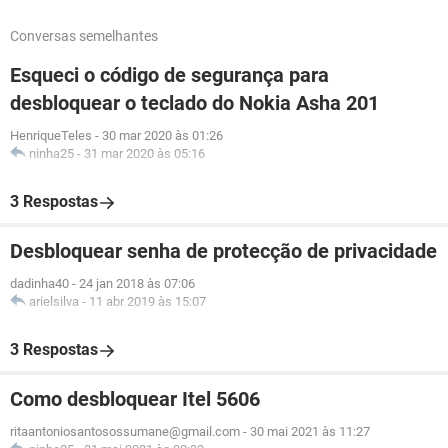
Conversas semelhantes
Esqueci o código de segurança para
desbloquear o teclado do Nokia Asha 201
HenriqueTeles
-
30 mar 2020 às 01:26
ninha25
-
31 mar 2020 às 05:16
3 Respostas
Desbloquear senha de protecção de privacidade
dadinha40
-
24 jan 2018 às 07:06
arielsilva
-
11 abr 2019 às 15:07
3 Respostas
Como desbloquear Itel 5606
ritaantoniosantosossumane@gmail.com
-
30 mai 2021 às 11:27