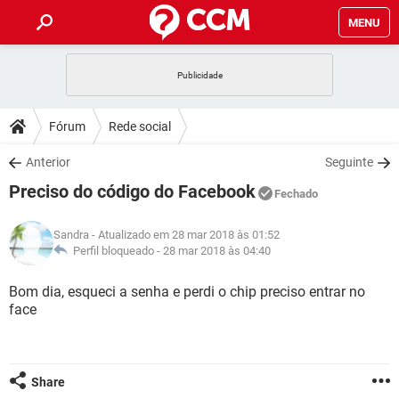
MENU
INÍCIO
JOGOS
WHATSAPP
DICAS
Fórum
Rede social
CELULAR
FACEBOOK
JOGOS
WHATSAPP
DOWNLOADS
Anterior
Seguinte
OUTLOOK
EXCEL
CELULAR
FACEBOOK
Preciso do código do Facebook
INSTAGRAM
JOGOS
GMAIL
WHATSAPP
Fechado
FÓRUM
OUTLOOK
EXCEL
GUIA DE COMPRAS
CELULAR
FACEBOOK
Sandra
- Atualizado em 28 mar 2018 às 01:52
INSTAGRAM
JOGOS
GMAIL
WHATSAPP
GLOSSÁRIO
Perfil bloqueado -
28 mar 2018 às 04:40
OUTLOOK
EXCEL
GUIA DE COMPRAS
CELULAR
FACEBOOK
INSTAGRAM
JOGOS
GMAIL
WHATSAPP
Bom dia, esqueci a senha e perdi o chip preciso entrar no
OUTLOOK
EXCEL
face
GUIA DE COMPRAS
CELULAR
FACEBOOK
INSTAGRAM
GMAIL
OUTLOOK
EXCEL
GUIA DE COMPRAS
INSTAGRAM
GMAIL
Share