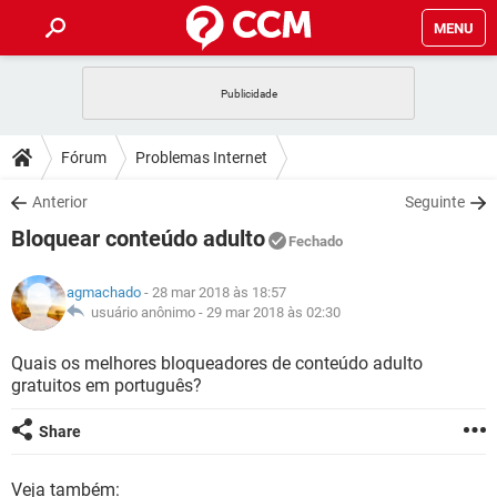
MENU
INÍCIO
JOGOS
WHATSAPP
DICAS
Fórum
Problemas Internet
CELULAR
FACEBOOK
JOGOS
WHATSAPP
DOWNLOADS
Anterior
Seguinte
OUTLOOK
EXCEL
CELULAR
FACEBOOK
Bloquear conteúdo adulto
INSTAGRAM
JOGOS
GMAIL
WHATSAPP
Fechado
FÓRUM
OUTLOOK
EXCEL
GUIA DE COMPRAS
CELULAR
FACEBOOK
agmachado
- 28 mar 2018 às 18:57
INSTAGRAM
JOGOS
GMAIL
WHATSAPP
GLOSSÁRIO
usuário anônimo -
29 mar 2018 às 02:30
OUTLOOK
EXCEL
GUIA DE COMPRAS
CELULAR
FACEBOOK
INSTAGRAM
JOGOS
GMAIL
WHATSAPP
Quais os melhores bloqueadores de conteúdo adulto
OUTLOOK
EXCEL
gratuitos em português?
GUIA DE COMPRAS
CELULAR
FACEBOOK
INSTAGRAM
GMAIL
OUTLOOK
EXCEL
Share
GUIA DE COMPRAS
INSTAGRAM
GMAIL
Veja também: