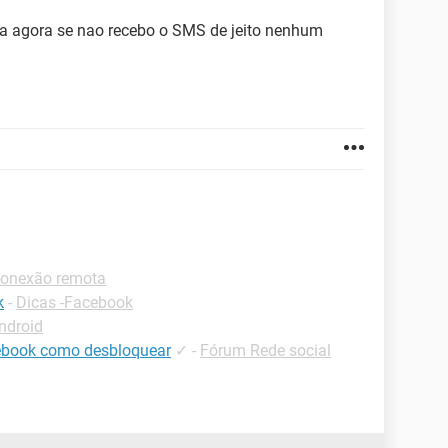
a agora se nao recebo o SMS de jeito nenhum
Conexão remota
k
-
Dicas -Facebook
ndroid
ebook como desbloquear
✓
-
Fórum Rede social