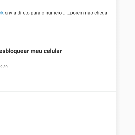
ok
envia direto para o numero ......porem nao chega
desbloquear meu celular
19:30