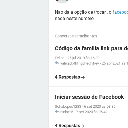
Nao da a opção de trocar , o
facebo
nada neste numero
Conversas semelhantes
Código da família link para 
Felipe
-
25 jul 2019 às 16:39
yahcjjdbfhfhgyheghjhey
-
25 abr 2021 às 
4 Respostas
Iniciar sessão de Facebook
SofiaLopes1283
-
6 set 2020 às 08:36
ninha25
-
7 set 2020 às 05:42
4 Respostas