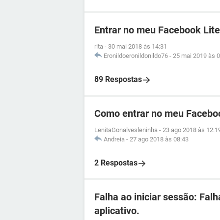
Entrar no meu Facebook Lite
rita
-
30 mai 2018 às 14:31
Eronildoeronildonildo76
-
25 mai 2019 às 0
89 Respostas
Como entrar no meu Facebo
LenitaGonalvesleninha
-
23 ago 2018 às 12:1
Andreia
-
27 ago 2018 às 08:43
2 Respostas
Falha ao iniciar sessão: Fal
aplicativo.