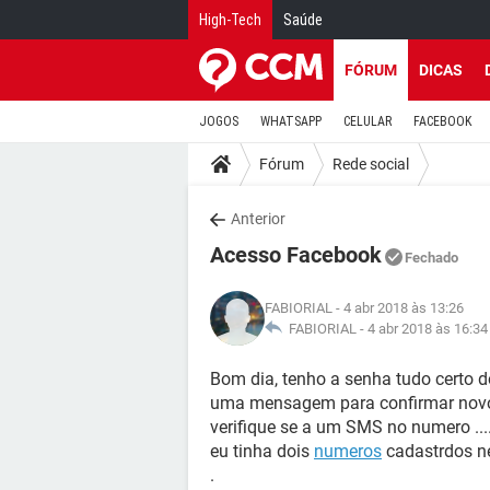
High-Tech
Saúde
FÓRUM
DICAS
JOGOS
WHATSAPP
CELULAR
FACEBOOK
Fórum
Rede social
Anterior
Acesso Facebook
Fechado
FABIORIAL
- 4 abr 2018 às 13:26
FABIORIAL -
4 abr 2018 às 16:34
Bom dia, tenho a senha tudo certo 
uma mensagem para confirmar novo 
verifique se a um SMS no numero ....
eu tinha dois
numeros
cadastrdos ne
.