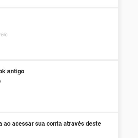
1:30
ok antigo
9
ha ao acessar sua conta através deste