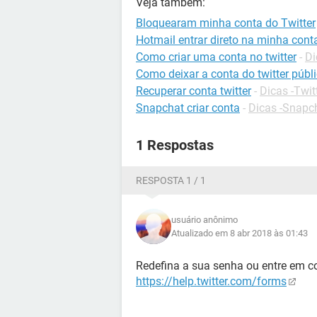
Veja também:
Bloquearam minha conta do Twitter
Hotmail entrar direto na minha cont
Como criar uma conta no twitter
-
Di
Como deixar a conta do twitter públ
Recuperar conta twitter
-
Dicas -Twit
Snapchat criar conta
-
Dicas -Snapc
1 Respostas
RESPOSTA 1 / 1
usuário anônimo
Atualizado em 8 abr 2018 às 01:43
Redefina a sua senha ou entre em c
https://help.twitter.com/forms