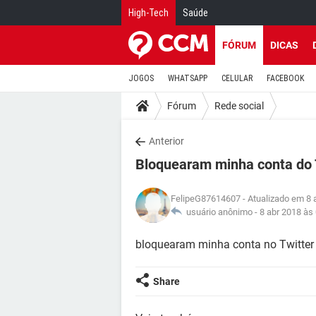
High-Tech
Saúde
FÓRUM
DICAS
JOGOS
WHATSAPP
CELULAR
FACEBOOK
Fórum
Rede social
Anterior
Bloquearam minha conta do 
FelipeG87614607
- Atualizado em 8 
usuário anônimo -
8 abr 2018 às
bloquearam minha conta no Twitter
Share