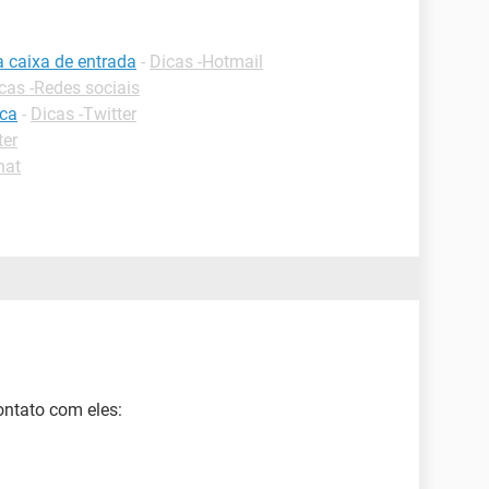
a caixa de entrada
-
Dicas -Hotmail
cas -Redes sociais
ica
-
Dicas -Twitter
ter
hat
ontato com eles: