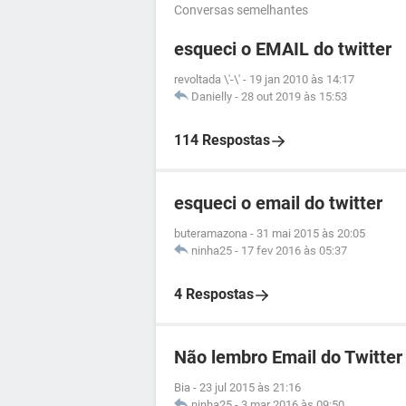
Conversas semelhantes
esqueci o EMAIL do twitter
revoltada \'-\'
-
19 jan 2010 às 14:17
Danielly
-
28 out 2019 às 15:53
114 Respostas
esqueci o email do twitter
buteramazona
-
31 mai 2015 às 20:05
ninha25
-
17 fev 2016 às 05:37
4 Respostas
Não lembro Email do Twitter
Bia
-
23 jul 2015 às 21:16
ninha25
-
3 mar 2016 às 09:50