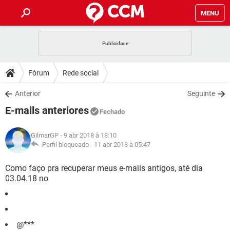
MENU
INÍCIO
JOGOS
WHATSAPP
DICAS
Fórum
Rede social
CELULAR
FACEBOOK
JOGOS
WHATSAPP
DOWNLOADS
Anterior
Seguinte
OUTLOOK
EXCEL
CELULAR
FACEBOOK
E-mails anteriores
INSTAGRAM
JOGOS
GMAIL
WHATSAPP
Fechado
FÓRUM
OUTLOOK
EXCEL
GUIA DE COMPRAS
CELULAR
FACEBOOK
GilmarGP
- 9 abr 2018 à 18:10
INSTAGRAM
JOGOS
GMAIL
WHATSAPP
GLOSSÁRIO
Perfil bloqueado -
11 abr 2018 à 05:47
OUTLOOK
EXCEL
GUIA DE COMPRAS
CELULAR
FACEBOOK
INSTAGRAM
JOGOS
GMAIL
WHATSAPP
Como faço pra recuperar meus e-mails antigos, até dia
OUTLOOK
EXCEL
03.04.18 no
GUIA DE COMPRAS
CELULAR
FACEBOOK
INSTAGRAM
GMAIL
OUTLOOK
EXCEL
GUIA DE COMPRAS
INSTAGRAM
GMAIL
@***