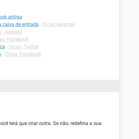
ook antiga
a caixa de entrada
-
Dicas -Hotmail
 - Android
as -Facebook
ica
-
Dicas -Twitter
k
-
Dicas -Facebook
você terá que criar outra. Se não, redefina a sua