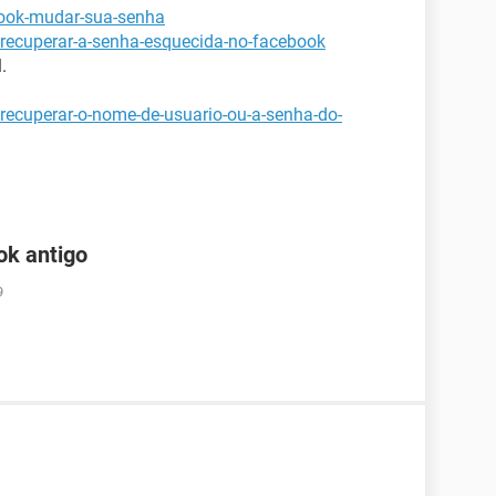
book-mudar-sua-senha
-recuperar-a-senha-esquecida-no-facebook
.
recuperar-o-nome-de-usuario-ou-a-senha-do-
ok antigo
9