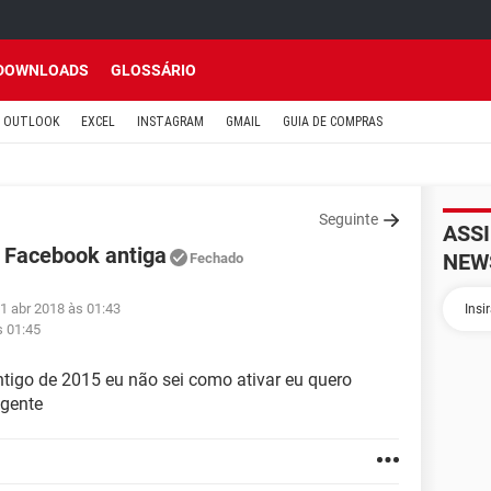
DOWNLOADS
GLOSSÁRIO
OUTLOOK
EXCEL
INSTAGRAM
GMAIL
GUIA DE COMPRAS
Seguinte
ASS
 Facebook antiga
NEW
Fechado
1 abr 2018 às 01:43
s 01:45
tigo de 2015 eu não sei como ativar eu quero
 gente