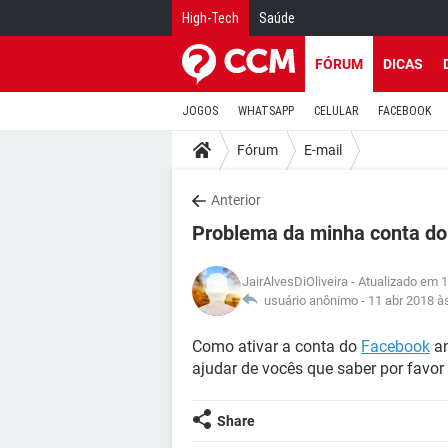
High-Tech
Saúde
FÓRUM
DICAS
JOGOS
WHATSAPP
CELULAR
FACEBOOK
Fórum
E-mail
Anterior
Problema da minha conta do
JairAlvesDiOliveira
- Atualizado em 1
usuário anônimo -
11 abr 2018 à
Como ativar a conta do
Facebook
an
ajudar de vocês que saber por favor
Share