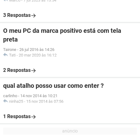
Marco
-
7 jul 2023 às 13:54
3 Respostas
O meu PC da marca positivo está com tela
preta
Tairone
-
26 jul 2016 às 14:26
Tati
-
20 mar 2020 às 16:12
2 Respostas
qual atalho posso usar como enter ?
carlinho
-
14 nov 2014 às 10:21
ninha25
-
15 nov 2014 às 07:56
1 Respostas