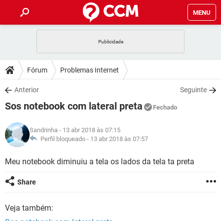
MENU
INÍCIO
JOGOS
WHATSAPP
DICAS
Fórum
Problemas Internet
CELULAR
FACEBOOK
JOGOS
WHATSAPP
DOWNLOADS
Anterior
Seguinte
OUTLOOK
EXCEL
CELULAR
FACEBOOK
Sos notebook com lateral preta
INSTAGRAM
JOGOS
GMAIL
WHATSAPP
Fechado
FÓRUM
OUTLOOK
EXCEL
GUIA DE COMPRAS
CELULAR
FACEBOOK
Sandrinha
- 13 abr 2018 às 07:15
INSTAGRAM
JOGOS
GMAIL
WHATSAPP
GLOSSÁRIO
Perfil bloqueado -
13 abr 2018 às 07:57
OUTLOOK
EXCEL
GUIA DE COMPRAS
CELULAR
FACEBOOK
INSTAGRAM
JOGOS
GMAIL
WHATSAPP
Meu notebook diminuiu a tela os lados da tela ta preta
OUTLOOK
EXCEL
GUIA DE COMPRAS
CELULAR
FACEBOOK
Share
INSTAGRAM
GMAIL
OUTLOOK
EXCEL
GUIA DE COMPRAS
Veja também:
INSTAGRAM
GMAIL