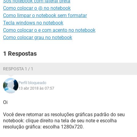
Sos notebook com lateral preta
GUIA DE COMPRAS
Como colocar o @ no notebook
Como limpar o notebook sem formatar
Tecla windows no notebook
Como colocar o e com acento no notebook
Como colocar grau no notebook
1 Respostas
RESPOSTA 1 / 1
Perfil bloqueado
13 abr 2018 às 07:57
Oi
Você deve retornar as resoluções gráficas padrão do seu
notebook: clique direito na tela de seu note e escolha
resolução gráfica: escolha 1280x720.