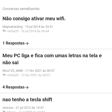
Conversas semelhantes
Não consigo ativar meu wifi.
MaysaKauling
-
15 jul 2014 às 23:51
ninha25
-
16 jul 2014 às 06:44
1 Respostas
Meu PC liga e fica com umas letras na tela e
não sai
Nice123_4688
-
11 fev 2021 às 00:57
ninha25
-
12 fev 2021 às 04:37
4 Respostas
nao tenho a tecla shift
vinicius
-
21 jul 2012 às 19:47