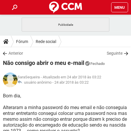
MENU
INÍCIO
JOGOS
WHATSAPP
DICAS
Fórum
Rede social
CELULAR
FACEBOOK
JOGOS
WHATSAPP
DOWNLOADS
Anterior
Seguinte
OUTLOOK
EXCEL
CELULAR
FACEBOOK
Não consigo abrir o meu e-mail
INSTAGRAM
JOGOS
GMAIL
WHATSAPP
Fechado
FÓRUM
OUTLOOK
EXCEL
GUIA DE COMPRAS
CELULAR
FACEBOOK
SaraSequeira
- Atualizado em 24 abr 2018 às 03:22
INSTAGRAM
JOGOS
GMAIL
WHATSAPP
GLOSSÁRIO
usuário anônimo -
24 abr 2018 às 03:22
OUTLOOK
EXCEL
GUIA DE COMPRAS
CELULAR
FACEBOOK
INSTAGRAM
JOGOS
GMAIL
WHATSAPP
Bom dia,
OUTLOOK
EXCEL
GUIA DE COMPRAS
CELULAR
FACEBOOK
Alteraram a minha password do meu email e não conseguia
INSTAGRAM
GMAIL
entrar entretanto consegui colocar uma password nova mas
OUTLOOK
EXCEL
GUIA DE COMPRAS
mesmo assim não consigo entrar porque dizem k preciso de
INSTAGRAM
GMAIL
autorização do encarregado de educação sendo eu nascida
em 1973.... como resolver o assunto?