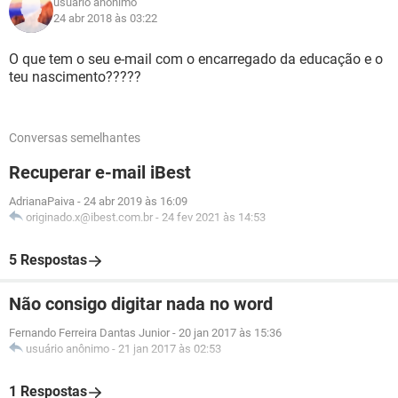
usuário anônimo
24 abr 2018 às 03:22
O que tem o seu e-mail com o encarregado da educação e o
teu nascimento?????
Conversas semelhantes
Recuperar e-mail iBest
AdrianaPaiva
-
24 abr 2019 às 16:09
originado.x@ibest.com.br
-
24 fev 2021 às 14:53
5 Respostas
Não consigo digitar nada no word
Fernando Ferreira Dantas Junior
-
20 jan 2017 às 15:36
usuário anônimo
-
21 jan 2017 às 02:53
1 Respostas