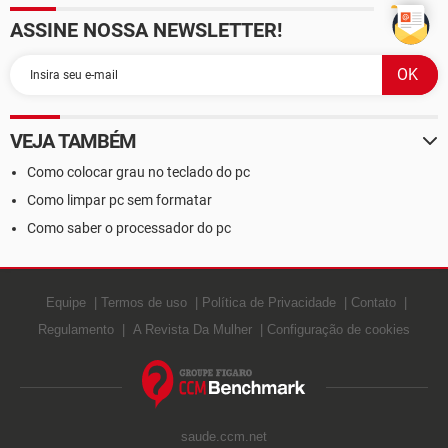
ASSINE NOSSA NEWSLETTER!
VEJA TAMBÉM
Como colocar grau no teclado do pc
Como limpar pc sem formatar
Como saber o processador do pc
Equipe
Termos de uso
Política de Privacidade
Contato
Regulamento
A Revista Da Mulher
Configuração de cookies
saude.ccm.net