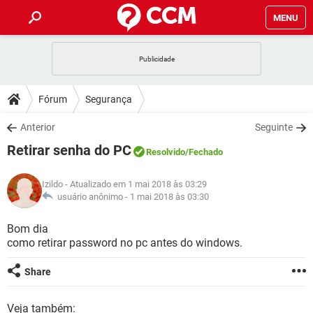
MENU
INÍCIO
JOGOS
WHATSAPP
DICAS
Fórum
Segurança
CELULAR
FACEBOOK
JOGOS
WHATSAPP
DOWNLOADS
Anterior
Seguinte
OUTLOOK
EXCEL
CELULAR
FACEBOOK
Retirar senha do PC
INSTAGRAM
JOGOS
GMAIL
WHATSAPP
Resolvido
/Fechado
FÓRUM
OUTLOOK
EXCEL
GUIA DE COMPRAS
CELULAR
FACEBOOK
Izildo
- Atualizado em 1 mai 2018 às 03:29
INSTAGRAM
JOGOS
GMAIL
WHATSAPP
GLOSSÁRIO
usuário anônimo -
1 mai 2018 às 03:30
OUTLOOK
EXCEL
GUIA DE COMPRAS
CELULAR
FACEBOOK
INSTAGRAM
JOGOS
GMAIL
WHATSAPP
Bom dia
OUTLOOK
EXCEL
como retirar password no pc antes do windows.
GUIA DE COMPRAS
CELULAR
FACEBOOK
INSTAGRAM
GMAIL
OUTLOOK
EXCEL
Share
GUIA DE COMPRAS
INSTAGRAM
GMAIL
Veja também: