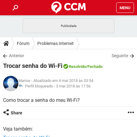
MENU
INÍCIO
JOGOS
WHATSAPP
DICAS
Fórum
Problemas Internet
CELULAR
FACEBOOK
JOGOS
WHATSAPP
DOWNLOADS
Anterior
Seguinte
OUTLOOK
EXCEL
CELULAR
FACEBOOK
Trocar senha do Wi-Fi
INSTAGRAM
JOGOS
GMAIL
WHATSAPP
Resolvido
/Fechado
FÓRUM
OUTLOOK
EXCEL
GUIA DE COMPRAS
CELULAR
FACEBOOK
Marise
- Atualizado em 4 mai 2018 às 03:54
INSTAGRAM
JOGOS
GMAIL
WHATSAPP
GLOSSÁRIO
Perfil bloqueado -
3 mai 2018 às 17:56
OUTLOOK
EXCEL
GUIA DE COMPRAS
CELULAR
FACEBOOK
INSTAGRAM
JOGOS
GMAIL
WHATSAPP
Como trocar a senha do meu Wi-Fi?
OUTLOOK
EXCEL
GUIA DE COMPRAS
CELULAR
FACEBOOK
Share
INSTAGRAM
GMAIL
OUTLOOK
EXCEL
GUIA DE COMPRAS
Veja também:
INSTAGRAM
GMAIL