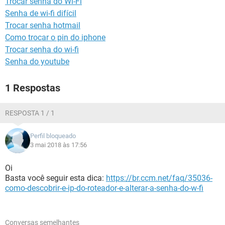
Trocar senha do Wi-Fi
GUIA DE COMPRAS
Senha de wi-fi difícil
Trocar senha hotmail
Como trocar o pin do iphone
Trocar senha do wi-fi
Senha do youtube
1 Respostas
RESPOSTA 1 / 1
Perfil bloqueado
3 mai 2018 às 17:56
Oi
Basta você seguir esta dica:
https://br.ccm.net/faq/35036-
como-descobrir-e-ip-do-roteador-e-alterar-a-senha-do-w-fi
Conversas semelhantes