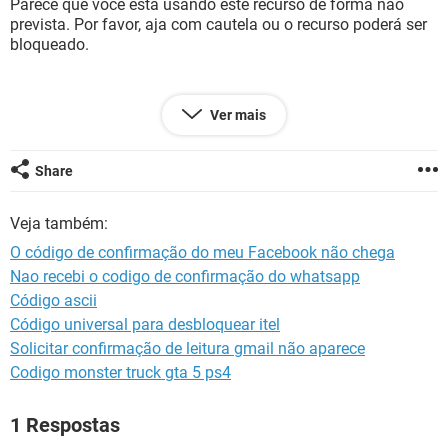
Parece que você está usando este recurso de forma não
GUIA DE COMPRAS
prevista. Por favor, aja com cautela ou o recurso poderá ser
bloqueado.
Ver mais
EU TO COM MT MEDO DA MINHA CONTA SER DESATIVADA
ALGUÉM ME AJUDA PELO AMOR DE DEUS
Share
Veja também:
O código de confirmação do meu Facebook não chega
Nao recebi o codigo de confirmação do whatsapp
Código ascii
Código universal para desbloquear itel
Solicitar confirmação de leitura gmail não aparece
Codigo monster truck gta 5 ps4
1 Respostas