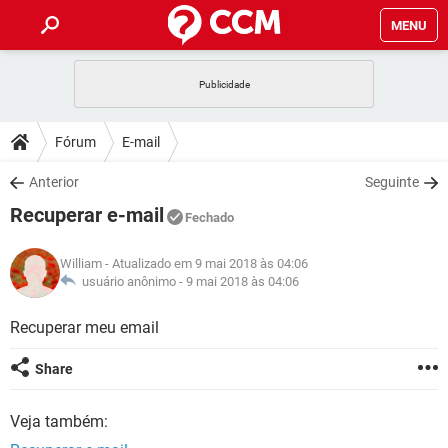
MENU
INÍCIO
JOGOS
WHATSAPP
DICAS
Fórum
E-mail
CELULAR
FACEBOOK
JOGOS
WHATSAPP
DOWNLOADS
Anterior
Seguinte
OUTLOOK
EXCEL
CELULAR
FACEBOOK
Recuperar e-mail
INSTAGRAM
JOGOS
GMAIL
WHATSAPP
Fechado
FÓRUM
OUTLOOK
EXCEL
GUIA DE COMPRAS
CELULAR
FACEBOOK
William
- Atualizado em 9 mai 2018 às 04:06
INSTAGRAM
JOGOS
GMAIL
WHATSAPP
GLOSSÁRIO
usuário anônimo -
9 mai 2018 às 04:06
OUTLOOK
EXCEL
GUIA DE COMPRAS
CELULAR
FACEBOOK
INSTAGRAM
JOGOS
GMAIL
WHATSAPP
Recuperar meu email
OUTLOOK
EXCEL
GUIA DE COMPRAS
CELULAR
FACEBOOK
Share
INSTAGRAM
GMAIL
OUTLOOK
EXCEL
GUIA DE COMPRAS
Veja também:
INSTAGRAM
GMAIL