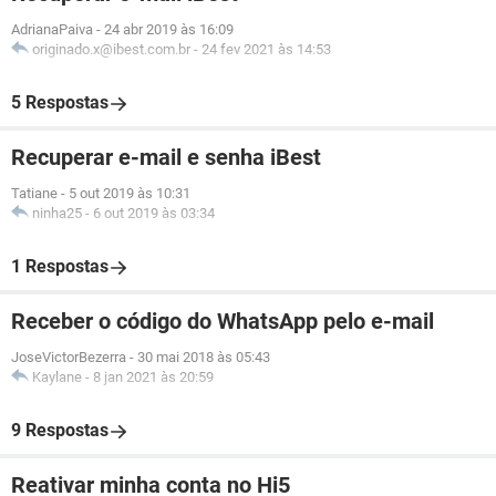
AdrianaPaiva
-
24 abr 2019 às 16:09
originado.x@ibest.com.br
-
24 fev 2021 às 14:53
5 Respostas
Recuperar e-mail e senha iBest
Tatiane
-
5 out 2019 às 10:31
ninha25
-
6 out 2019 às 03:34
1 Respostas
Receber o código do WhatsApp pelo e-mail
JoseVictorBezerra
-
30 mai 2018 às 05:43
Kaylane
-
8 jan 2021 às 20:59
9 Respostas
Reativar minha conta no Hi5