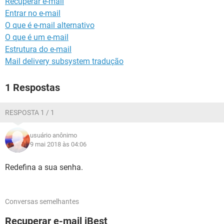
Recuperar e-mail
GUIA DE COMPRAS
Entrar no e-mail
O que é e-mail alternativo
O que é um e-mail
Estrutura do e-mail
Mail delivery subsystem tradução
1 Respostas
RESPOSTA 1 / 1
usuário anônimo
9 mai 2018 às 04:06
Redefina a sua senha.
Conversas semelhantes
Recuperar e-mail iBest