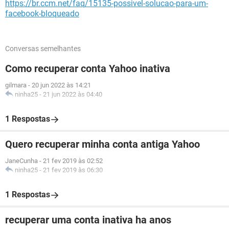
https://br.ccm.net/faq/15135-possivel-solucao-para-um-
facebook-bloqueado
Conversas semelhantes
Como recuperar conta Yahoo inativa
gilmara
-
20 jun 2022 às 14:21
ninha25
-
21 jun 2022 às 04:40
1 Respostas
Quero recuperar minha conta antiga Yahoo
JaneCunha
-
21 fev 2019 às 02:52
ninha25
-
21 fev 2019 às 06:30
1 Respostas
recuperar uma conta inativa ha anos