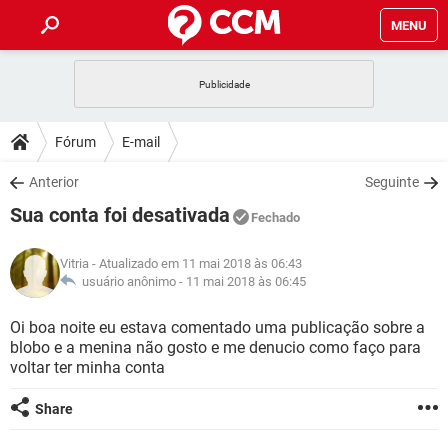
MENU
INÍCIO
JOGOS
WHATSAPP
DICAS
Fórum
E-mail
CELULAR
FACEBOOK
JOGOS
WHATSAPP
DOWNLOADS
Anterior
Seguinte
OUTLOOK
EXCEL
CELULAR
FACEBOOK
Sua conta foi desativada
INSTAGRAM
JOGOS
GMAIL
WHATSAPP
Fechado
FÓRUM
OUTLOOK
EXCEL
GUIA DE COMPRAS
CELULAR
FACEBOOK
Vitria
- Atualizado em 11 mai 2018 às 06:43
INSTAGRAM
JOGOS
GMAIL
WHATSAPP
GLOSSÁRIO
usuário anônimo -
11 mai 2018 às 06:45
OUTLOOK
EXCEL
GUIA DE COMPRAS
CELULAR
FACEBOOK
INSTAGRAM
JOGOS
GMAIL
WHATSAPP
Oi boa noite eu estava comentado uma publicação sobre a
OUTLOOK
EXCEL
blobo e a menina não gosto e me denucio como faço para
GUIA DE COMPRAS
CELULAR
FACEBOOK
voltar ter minha conta
INSTAGRAM
GMAIL
OUTLOOK
EXCEL
GUIA DE COMPRAS
Share
INSTAGRAM
GMAIL