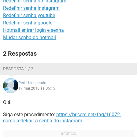
Redefinir senha do Instagram
GUIA DE COMPRAS
Redefinir senha instagram
Redefinir senha youtube
Redefinir senha google
Hotmail entrar login e senha
Mudar senha do hotmail
2 Respostas
RESPOSTA 1 / 2
Perfil bloqueado
17 mai 2018 às 06:15
Olá
Siga este procedimento:
https://br.ccm.net/faq/16072-
como-redefinir-a-senha-do-instagram