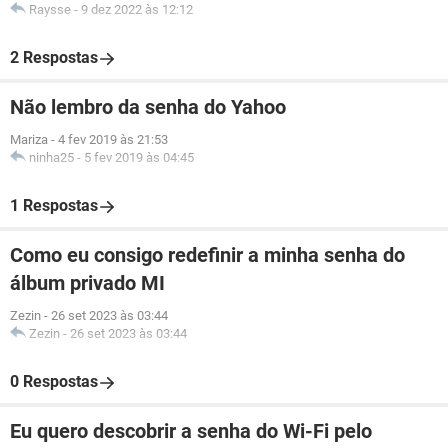
Raysse
-
9 dez 2022 às 12:12
2 Respostas
Não lembro da senha do Yahoo
Mariza
-
4 fev 2019 às 21:53
ninha25
-
5 fev 2019 às 04:45
1 Respostas
Como eu consigo redefinir a minha senha do
álbum privado MI
Zezin
-
26 set 2023 às 03:44
Zezin
-
26 set 2023 às 03:44
0 Respostas
Eu quero descobrir a senha do Wi-Fi pelo