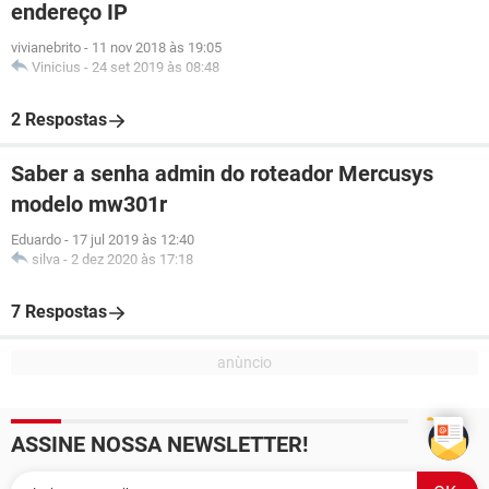
endereço IP
vivianebrito
-
11 nov 2018 às 19:05
Vinicius
-
24 set 2019 às 08:48
2 Respostas
Saber a senha admin do roteador Mercusys
modelo mw301r
Eduardo
-
17 jul 2019 às 12:40
silva
-
2 dez 2020 às 17:18
7 Respostas
ASSINE NOSSA NEWSLETTER!