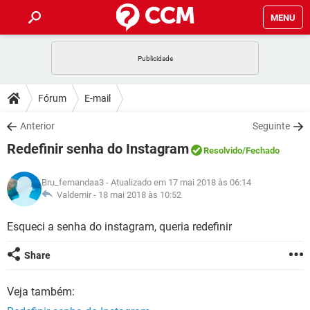
MENU
INÍCIO
JOGOS
WHATSAPP
DICAS
Fórum
E-mail
CELULAR
FACEBOOK
JOGOS
WHATSAPP
DOWNLOADS
Anterior
Seguinte
OUTLOOK
EXCEL
CELULAR
FACEBOOK
Redefinir senha do Instagram
INSTAGRAM
JOGOS
GMAIL
WHATSAPP
Resolvido
/Fechado
FÓRUM
OUTLOOK
EXCEL
GUIA DE COMPRAS
CELULAR
FACEBOOK
Bru_fernandaa3
- Atualizado em 17 mai 2018 às 06:14
INSTAGRAM
JOGOS
GMAIL
WHATSAPP
GLOSSÁRIO
Valdemir -
18 mai 2018 às 10:52
OUTLOOK
EXCEL
GUIA DE COMPRAS
CELULAR
FACEBOOK
INSTAGRAM
JOGOS
GMAIL
WHATSAPP
Esqueci a senha do instagram, queria redefinir
OUTLOOK
EXCEL
GUIA DE COMPRAS
CELULAR
FACEBOOK
Share
INSTAGRAM
GMAIL
OUTLOOK
EXCEL
GUIA DE COMPRAS
Veja também:
INSTAGRAM
GMAIL