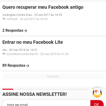
Quero recuperar meu Facebook antigo
rosângela Corrêa Dias
-
25 out 2017 às 16:55
ninha25
-
26 out 2017 às 02:59
2 Respostas
Entrar no meu Facebook Lite
rita
-
30 mai 2018 às 14:31
Eronildoeronildonildo76
-
25 mai 2019 às 01:30
89 Respostas
ASSINE NOSSA NEWSLETTER!