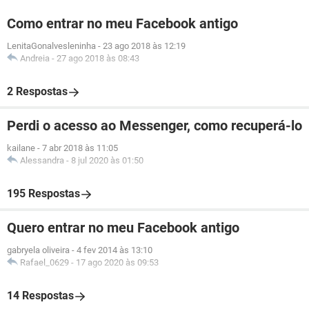
Como entrar no meu Facebook antigo
LenitaGonalvesleninha
-
23 ago 2018 às 12:19
Andreia
-
27 ago 2018 às 08:43
2 Respostas
Perdi o acesso ao Messenger, como recuperá-lo
kailane
-
7 abr 2018 às 11:05
Alessandra
-
8 jul 2020 às 01:50
195 Respostas
Quero entrar no meu Facebook antigo
gabryela oliveira
-
4 fev 2014 às 13:10
Rafael_0629
-
17 ago 2020 às 09:53
14 Respostas