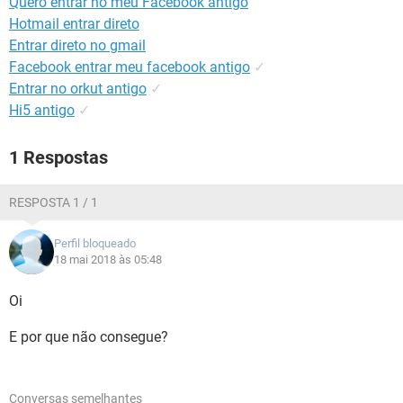
Quero entrar no meu Facebook antigo
GUIA DE COMPRAS
Hotmail entrar direto
Entrar direto no gmail
Facebook entrar meu facebook antigo
✓
Entrar no orkut antigo
✓
Hi5 antigo
✓
1 Respostas
RESPOSTA 1 / 1
Perfil bloqueado
18 mai 2018 às 05:48
Oi
E por que não consegue?
Conversas semelhantes