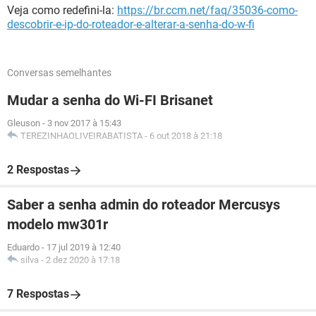
Veja como redefini-la:
https://br.ccm.net/faq/35036-como-
descobrir-e-ip-do-roteador-e-alterar-a-senha-do-w-fi
Conversas semelhantes
Mudar a senha do Wi-FI Brisanet
Gleuson
-
3 nov 2017 à 15:43
TEREZINHAOLIVEIRABATISTA
-
6 out 2018 à 21:18
2 Respostas
Saber a senha admin do roteador Mercusys
modelo mw301r
Eduardo
-
17 jul 2019 à 12:40
silva
-
2 dez 2020 à 17:18
7 Respostas