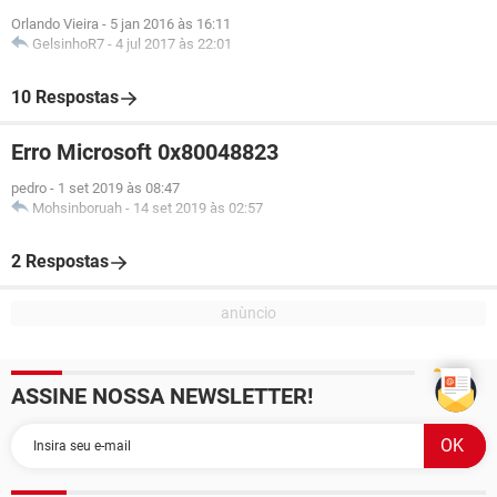
Orlando Vieira
-
5 jan 2016 às 16:11
GelsinhoR7
-
4 jul 2017 às 22:01
10 Respostas
Erro Microsoft 0x80048823
pedro
-
1 set 2019 às 08:47
Mohsinboruah
-
14 set 2019 às 02:57
2 Respostas
ASSINE NOSSA NEWSLETTER!