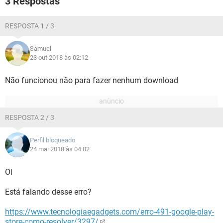
3 Respostas
GUIA DE COMPRAS
RESPOSTA 1 / 3
Samuel
23 out 2018 às 02:12
Não funcionou não para fazer nenhum download
RESPOSTA 2 / 3
Perfil bloqueado
24 mai 2018 às 04:02
Oi
Está falando desse erro?
https://www.tecnologiaegadgets.com/erro-491-google-play-
store-como-resolver/3297/