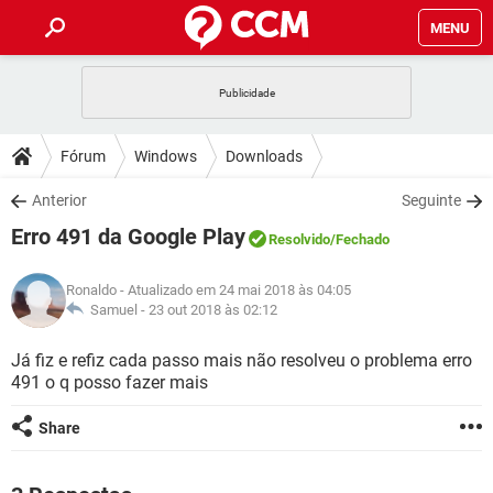
MENU
INÍCIO
JOGOS
WHATSAPP
DICAS
Fórum
Windows
Downloads
CELULAR
FACEBOOK
JOGOS
WHATSAPP
DOWNLOADS
Anterior
Seguinte
OUTLOOK
EXCEL
CELULAR
FACEBOOK
Erro 491 da Google Play
INSTAGRAM
JOGOS
GMAIL
WHATSAPP
Resolvido
/Fechado
FÓRUM
OUTLOOK
EXCEL
GUIA DE COMPRAS
CELULAR
FACEBOOK
Ronaldo
- Atualizado em 24 mai 2018 às 04:05
INSTAGRAM
JOGOS
GMAIL
WHATSAPP
GLOSSÁRIO
Samuel -
23 out 2018 às 02:12
OUTLOOK
EXCEL
GUIA DE COMPRAS
CELULAR
FACEBOOK
INSTAGRAM
JOGOS
GMAIL
WHATSAPP
Já fiz e refiz cada passo mais não resolveu o problema erro
OUTLOOK
EXCEL
491 o q posso fazer mais
GUIA DE COMPRAS
CELULAR
FACEBOOK
INSTAGRAM
GMAIL
OUTLOOK
EXCEL
Share
GUIA DE COMPRAS
INSTAGRAM
GMAIL