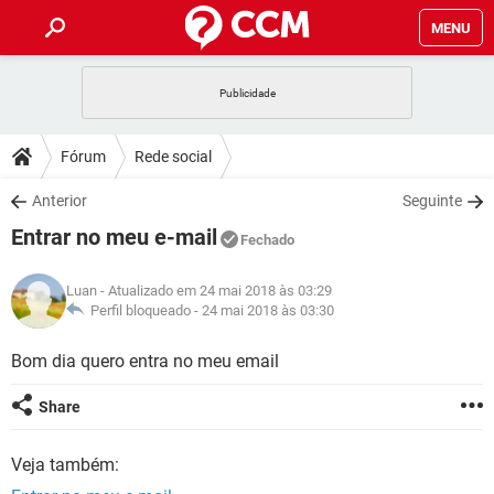
MENU
INÍCIO
JOGOS
WHATSAPP
DICAS
Fórum
Rede social
CELULAR
FACEBOOK
JOGOS
WHATSAPP
DOWNLOADS
Anterior
Seguinte
OUTLOOK
EXCEL
CELULAR
FACEBOOK
Entrar no meu e-mail
INSTAGRAM
JOGOS
GMAIL
WHATSAPP
Fechado
FÓRUM
OUTLOOK
EXCEL
GUIA DE COMPRAS
CELULAR
FACEBOOK
Luan
- Atualizado em 24 mai 2018 às 03:29
INSTAGRAM
JOGOS
GMAIL
WHATSAPP
GLOSSÁRIO
Perfil bloqueado -
24 mai 2018 às 03:30
OUTLOOK
EXCEL
GUIA DE COMPRAS
CELULAR
FACEBOOK
INSTAGRAM
JOGOS
GMAIL
WHATSAPP
Bom dia quero entra no meu email
OUTLOOK
EXCEL
GUIA DE COMPRAS
CELULAR
FACEBOOK
Share
INSTAGRAM
GMAIL
OUTLOOK
EXCEL
GUIA DE COMPRAS
Veja também:
INSTAGRAM
GMAIL