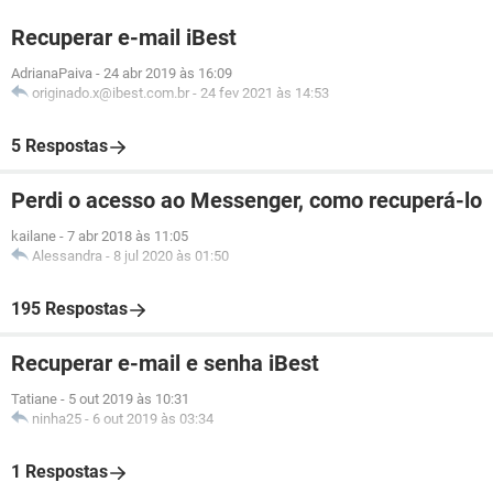
Recuperar e-mail iBest
AdrianaPaiva
-
24 abr 2019 às 16:09
originado.x@ibest.com.br
-
24 fev 2021 às 14:53
5 Respostas
Perdi o acesso ao Messenger, como recuperá-lo
kailane
-
7 abr 2018 às 11:05
Alessandra
-
8 jul 2020 às 01:50
195 Respostas
Recuperar e-mail e senha iBest
Tatiane
-
5 out 2019 às 10:31
ninha25
-
6 out 2019 às 03:34
1 Respostas