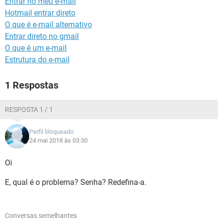
Entrar no meu e-mail
GUIA DE COMPRAS
Hotmail entrar direto
O que é e-mail alternativo
Entrar direto no gmail
O que é um e-mail
Estrutura do e-mail
1 Respostas
RESPOSTA 1 / 1
Perfil bloqueado
24 mai 2018 às 03:30
Oi
E, qual é o problema? Senha? Redefina-a.
Conversas semelhantes