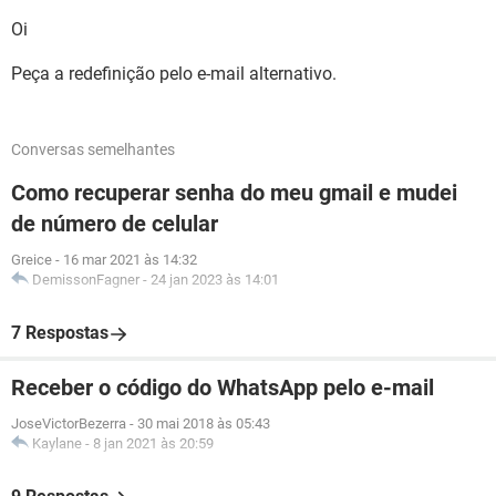
Oi
Peça a redefinição pelo e-mail alternativo.
Conversas semelhantes
Como recuperar senha do meu gmail e mudei
de número de celular
Greice
-
16 mar 2021 às 14:32
DemissonFagner
-
24 jan 2023 às 14:01
7 Respostas
Receber o código do WhatsApp pelo e-mail
JoseVictorBezerra
-
30 mai 2018 às 05:43
Kaylane
-
8 jan 2021 às 20:59