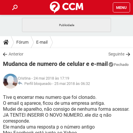
MENU
INÍCIO
JOGOS
WHATSAPP
DICAS
Fórum
E-mail
CELULAR
FACEBOOK
JOGOS
WHATSAPP
DOWNLOADS
Anterior
Seguinte
OUTLOOK
EXCEL
CELULAR
FACEBOOK
Mudanca de numero de celular e e-mail
INSTAGRAM
JOGOS
GMAIL
WHATSAPP
Fechado
FÓRUM
OUTLOOK
EXCEL
GUIA DE COMPRAS
CELULAR
FACEBOOK
Cristina
- 24 mai 2018 às 17:19
INSTAGRAM
JOGOS
GMAIL
WHATSAPP
GLOSSÁRIO
Perfil bloqueado -
25 mai 2018 às 06:32
OUTLOOK
EXCEL
GUIA DE COMPRAS
CELULAR
FACEBOOK
INSTAGRAM
JOGOS
GMAIL
WHATSAPP
Tive q encerrar meu numero que foi clonado.
OUTLOOK
EXCEL
O email q aparece, ficou de uma empresa antiga.
GUIA DE COMPRAS
CELULAR
FACEBOOK
Mudei de aparelho, não consigo de nenhuma forma acessar.
INSTAGRAM
GMAIL
JA TENTEI iNSERIR O NOVO NUMERO..ele diz q não
OUTLOOK
EXCEL
GUIA DE COMPRAS
corresponde.
INSTAGRAM
GMAIL
Ele manda uma resposta p o número antigo
Meu Facebook está junto ao Yahoo