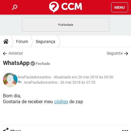
MENU
INÍCIO
JOGOS
WHATSAPP
DICAS
Fórum
Segurança
CELULAR
FACEBOOK
JOGOS
WHATSAPP
DOWNLOADS
Anterior
Seguinte
OUTLOOK
EXCEL
CELULAR
FACEBOOK
WhatsApp
INSTAGRAM
JOGOS
GMAIL
WHATSAPP
Fechado
FÓRUM
OUTLOOK
EXCEL
GUIA DE COMPRAS
CELULAR
FACEBOOK
AnaPauladossantos
- Atualizado em 26 mai 2018 às 05:56
INSTAGRAM
JOGOS
GMAIL
WHATSAPP
GLOSSÁRIO
AnaPauladossantos -
26 mai 2018 às 07:35
OUTLOOK
EXCEL
GUIA DE COMPRAS
CELULAR
FACEBOOK
INSTAGRAM
JOGOS
GMAIL
WHATSAPP
Bom dia,
OUTLOOK
EXCEL
Gostaria de receber meu
código
de zap
GUIA DE COMPRAS
CELULAR
FACEBOOK
INSTAGRAM
GMAIL
OUTLOOK
EXCEL
GUIA DE COMPRAS
INSTAGRAM
GMAIL