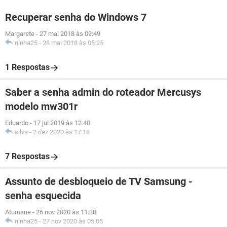
Recuperar senha do Windows 7
Margarete
-
27 mai 2018 às 09:49
ninha25
-
28 mai 2018 às 05:25
1 Respostas
Saber a senha admin do roteador Mercusys
modelo mw301r
Eduardo
-
17 jul 2019 às 12:40
silva
-
2 dez 2020 às 17:18
7 Respostas
Assunto de desbloqueio de TV Samsung -
senha esquecida
Atumane
-
26 nov 2020 às 11:38
ninha25
-
27 nov 2020 às 05:05