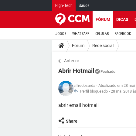
High-Tech
Saúde
FÓRUM
DICAS
JOGOS
WHATSAPP
CELULAR
FACEBOOK
Fórum
Rede social
Anterior
Abrir Hotmail
Fechado
alfredosarda
- Atualizado em 28 mai
Perfil bloqueado -
28 mai 2018 à
abrir email hotmail
Share