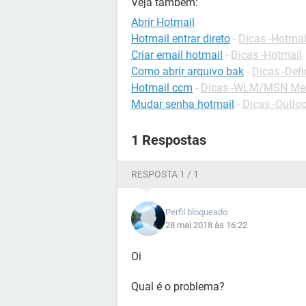
Veja também:
Abrir Hotmail
Hotmail entrar direto
-
Dicas -Hotmai
Criar email hotmail
-
Dicas -Hotmail
Como abrir arquivo bak
-
Dicas -Defi
Hotmail ccm
-
Dicas -WLM/MSN Me
Mudar senha hotmail
-
Dicas -Outlo
1 Respostas
RESPOSTA 1 / 1
Perfil bloqueado
28 mai 2018 às 16:22
Oi
Qual é o problema?