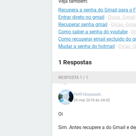
Veja também:
Recupera a senha do Gmail para o 
Entrar direto no gmail
-
Dicas -Gmail
Recuperar senha gmail
-
Dicas -Gma
Como saber a senha do youtube
-
Di
Como recuperar email excluido do g
Mudar a senha do hotmail
-
Dicas -
1 Respostas
RESPOSTA 1 / 1
Perfil bloqueado
29 mai 2018 às 04:42
Oi
Sim. Antes recupere a do Gmail e d