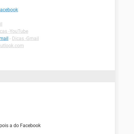
Facebook
il
cas -YouTube
mail
-
Dicas -Gmail
Outlook.com
epois a do Facebook