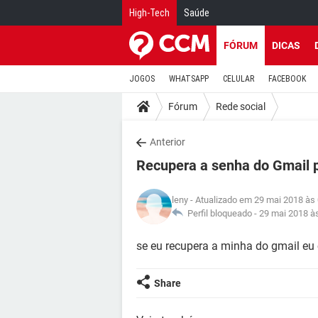
High-Tech
Saúde
FÓRUM
DICAS
JOGOS
WHATSAPP
CELULAR
FACEBOOK
Fórum
Rede social
Anterior
Recupera a senha do Gmail 
leny
- Atualizado em 29 mai 2018 às
Perfil bloqueado -
29 mai 2018 à
se eu recupera a minha do gmail eu
Share