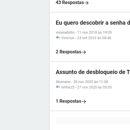
43 Respostas
Eu quero descobrir a senha d
vivianebrito
-
11 nov 2018 às 19:05
Vinicius
-
24 set 2019 às 08:48
2 Respostas
Assunto de desbloqueio de 
Atumane
-
26 nov 2020 às 11:38
ninha25
-
27 nov 2020 às 05:05
1 Respostas